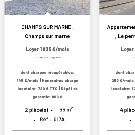
CHAMPS SUR MARNE
,
Champs sur marne
,
Le per
Loyer 1 035 €/mois
Loyer
charges comprises
ch
dont charges récupérables:
dont char
|
145 €/mois
Honoraires charge
250 €/mois
|
locataire: 720 € TTC
Dépôt de
locataire: 1
garantie: 890 €
gara
55
m²
2
pièce(s)
4
pièc
Réf :
617A