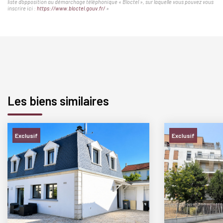
liste d'opposition au démarchage téléphonique « Bloctel », sur laquelle vous pouvez vous
inscrire ici :
https://www.bloctel.gouv.fr/
»
Les biens similaires
Exclusif
Exclusif