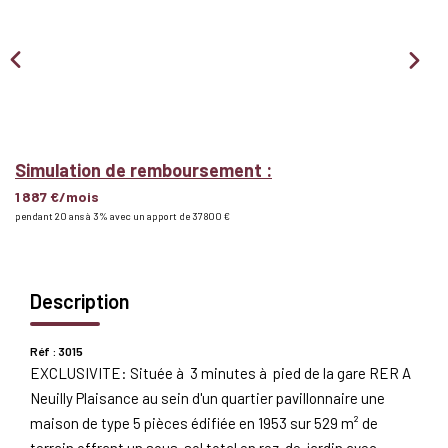
Nous Rejoindre
BIENS VENDUS
EXTRANET
Simulation de remboursement :
1 887 €/mois
Espace Bailleur
pendant 20 ans à 3% avec un apport de 37 800 €
Espace Locataire
Description
Réf : 3015
EXCLUSIVITE: Située à 3 minutes à pied de la gare RER A
Neuilly Plaisance au sein d'un quartier pavillonnaire une
maison de type 5 pièces édifiée en 1953 sur 529 m² de
terrain offrant un sous-sol total en rez-de-jardin avec