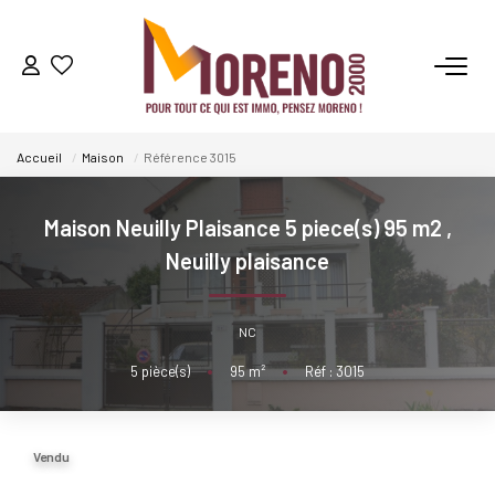
VENTES
Accueil
Maison
Référence 3015
LOCATIONS
Maison Neuilly Plaisance 5 piece(s) 95 m2
,
GESTION
Neuilly plaisance
ESTIMATION
NC
5
pièce(s)
•
95
m²
•
Réf : 3015
NOS AGENCES
Qui Sommes-Nous ?
Vendu
Notre Équipe