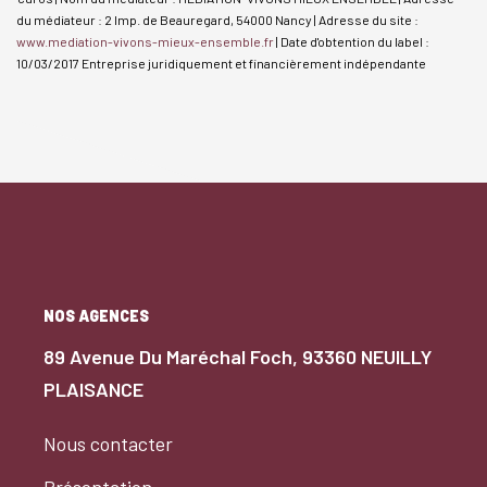
du médiateur : 2 Imp. de Beauregard, 54000 Nancy | Adresse du site :
www.mediation-vivons-mieux-ensemble.fr
| Date d'obtention du label :
10/03/2017
Entreprise juridiquement et financièrement indépendante
NOS AGENCES
89 Avenue Du Maréchal Foch, 93360 NEUILLY
PLAISANCE
Nous contacter