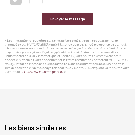
Envoyer le message
« Les informations recueillies sur ce formulaire sont enregistrées dans un fichier
informatisé par MORENO 2000 Neuilly Plaisance pour gérer votre demande de contact.
Elles sont conservées pour la durée nécessaire à la gestion de la relation client dans le
respect des prescriptions légales applicables et sont destinées à nos conseillers
Conformément à la loi « informatique et libertés », vous pouvez exercer votre droit
d'accès aux données vous concernant et les faire rectifier en contactant MORENO 2000
Neuilly Plaisance moreno2000@wanadoo.fr. Nous vous informons de l'existence de la
liste d'opposition au démarchage téléphonique « Bloctel », sur laquelle vous pouvez vous
inscrire ici :
https://www.bloctel.gouv.fr/
»
Les biens similaires