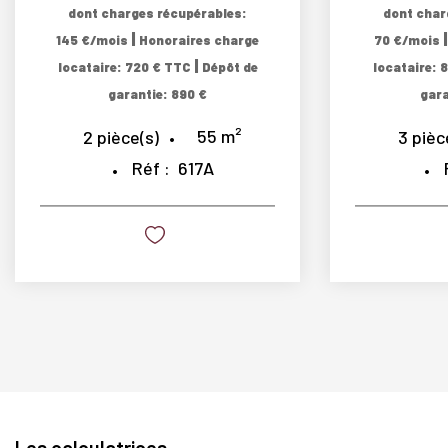
dont charges récupérables:
dont char
|
145 €/mois
Honoraires charge
70 €/mois
|
locataire: 720 € TTC
Dépôt de
locataire: 
garantie: 890 €
gara
55
m²
2
pièce(s)
3
pièc
Réf :
617A