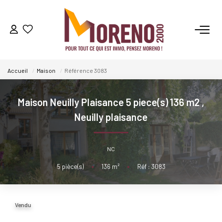
VENTES
Accueil
Maison
Référence 3083
LOCATIONS
Maison Neuilly Plaisance 5 piece(s) 136 m2
,
GESTION
Neuilly plaisance
ESTIMATION
NC
5
pièce(s)
•
136
m²
•
Réf : 3083
NOS AGENCES
Qui Sommes-Nous ?
Vendu
Notre Équipe