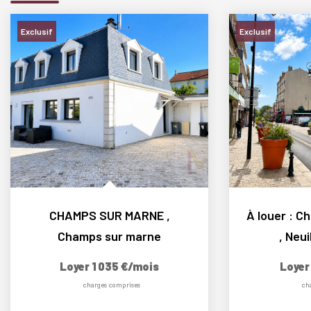
Exclusif
Exclusif
CHAMPS SUR MARNE
,
Champs sur marne
,
Neui
Loyer 1 035 €/mois
Loyer
charges comprises
ch