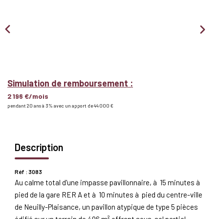
Nous Rejoindre
BIENS VENDUS
EXTRANET
Simulation de remboursement :
2 196 €/mois
Espace Bailleur
pendant 20 ans à 3% avec un apport de 44 000 €
Espace Locataire
Description
Réf : 3083
Au calme total d'une impasse pavillonnaire, à 15 minutes à
pied de la gare RER A et à 10 minutes à pied du centre-ville
de Neuilly-Plaisance, un pavillon atypique de type 5 pièces
édifié sur un terrain de 496 m² offrant sous-sol partiel