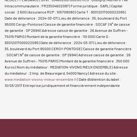
Intracommunautaire : FR23504602087 | Forme juridique : SARL | Capital
social : 2 600 | Assurance RCP : 105708080 |
Carte T : 93012017000022095 |
Date de délivrance : 2024-03-07 | Lieu de délivrance : 35, boulevard du Port
95000 Cergy-Pontoise | Caisse de garantie financière : SOCAF. | N° de caisse
de garantie : SP 26941 | Adresse caisse de garantie : 26 Avenue de Suffren -
75015 PARIS | Montant de la garantie financière : 110 000 | Carte G :
93012017000022095 | Date de délivrance : 2024-03-07 | Lieu de délivrance :
35, boulevard du Port 95000 CERGY-PONTOISE | Caisse de garantie financière
: SOCAF | N° de caisse de garantie : SP 26941 | Adresse caisse de garantie : 26
Avenue de Suffren - 75015 PARIS | Montant de la garantie financière : 350 000
€uros | Nom du médiateur : MEDIATION-VIVONS MIEUX ENSEMBLE | Adresse
du médiateur : 2 Imp. de Beauregard, 54000 Nancy | Adresse du site :
www.mediation-vivons-mieux-ensemble.fr
| Date d'obtention du label :
10/03/2017
Entreprise juridiquement et financièrement indépendante