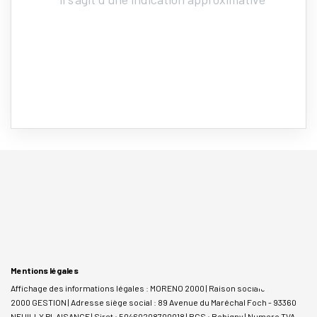
Mentions légales
Affichage des informations légales : MORENO 2000 | Raison sociale : MORENO
2000 GESTION | Adresse siège social : 89 Avenue du Maréchal Foch - 93360
NEUILLY PLAISANCE | Siret : 50460208700018 | RCS : Bobigny | Numero TVA