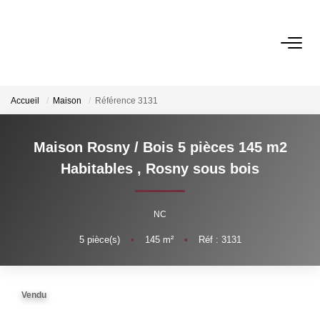
VENTES
Accueil
Maison
Référence 3131
LOCATIONS
Maison Rosny / Bois 5 pièces 145 m2
GESTION
Habitables
,
Rosny sous bois
ESTIMATION
NC
5
pièce(s)
•
145
m²
•
Réf : 3131
NOS AGENCES
Qui Sommes-Nous ?
Vendu
Notre Équipe