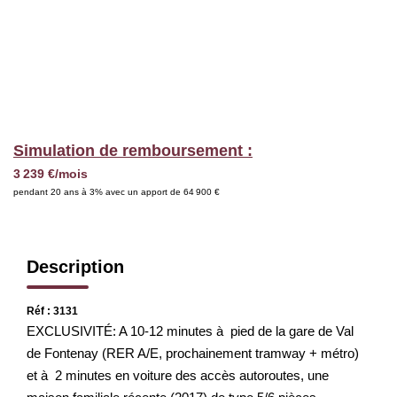
Nous Rejoindre
BIENS VENDUS
EXTRANET
Simulation de remboursement :
Espace Bailleur
3 239 €/mois
pendant 20 ans à 3% avec un apport de 64 900 €
Espace Locataire
Description
Réf : 3131
EXCLUSIVITÉ: A 10-12 minutes à pied de la gare de Val de
Fontenay (RER A/E, prochainement tramway + métro) et à
2 minutes en voiture des accès autoroutes, une maison
familiale récente (2017) de type 5/6 pièces représentant 145