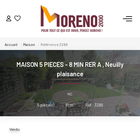
VENTES
Accueil
Maison
Référence 3286
LOCATIONS
MAISON 5 PIECES - 8 MIN RER A
,
Neuilly
GESTION
plaisance
ESTIMATION
NC
5
pièce(s)
•
91
m²
•
Réf : 3286
NOS AGENCES
Qui Sommes-Nous ?
Vendu
Notre Équipe