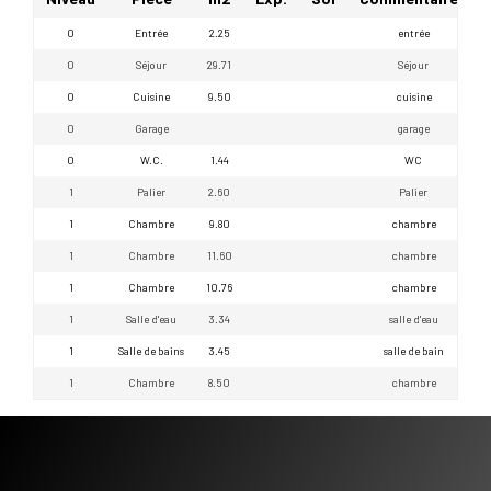
0
Entrée
2.25
entrée
0
Séjour
29.71
Séjour
0
Cuisine
9.50
cuisine
0
Garage
garage
0
W.C.
1.44
WC
1
Palier
2.60
Palier
1
Chambre
9.80
chambre
1
Chambre
11.60
chambre
1
Chambre
10.76
chambre
1
Salle d'eau
3.34
salle d'eau
1
Salle de bains
3.45
salle de bain
1
Chambre
8.50
chambre