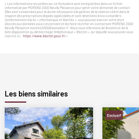
« Les informations recueillies sur ce formulaire sont enregistrées dans un fichier
informatisé par MORENO 2000 Neuilly Plaisance pour gérer votre demande de contact.
Elles sont conservées pour la durée nécessaire à la gestion de la relation client dans le
respect des prescriptions légales applicables et sont destinées à nos conseillers
Conformément à la loi « informatique et libertés », vous pouvez exercer votre droit
d'accès aux données vous concernant et les faire rectifier en contactant MORENO 2000
Neuilly Plaisance moreno2000@wanadoo.fr. Nous vous informons de l'existence de la
liste d'opposition au démarchage téléphonique « Bloctel », sur laquelle vous pouvez vous
inscrire ici :
https://www.bloctel.gouv.fr/
»
Les biens similaires
Exclusif