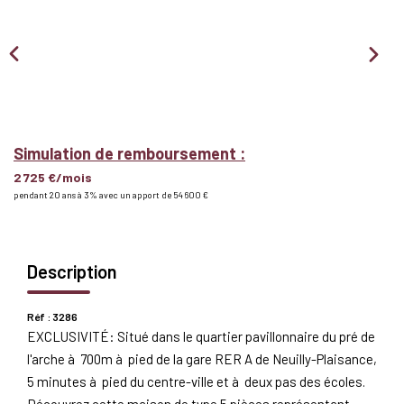
Nous Rejoindre
BIENS VENDUS
EXTRANET
Simulation de remboursement :
2 725 €/mois
Espace Bailleur
pendant 20 ans à 3% avec un apport de 54 600 €
Espace Locataire
Description
Réf : 3286
EXCLUSIVITÉ: Situé dans le quartier pavillonnaire du pré de
l'arche à 700m à pied de la gare RER A de Neuilly-Plaisance,
5 minutes à pied du centre-ville et à deux pas des écoles.
Découvrez cette maison de type 5 pièces représentant