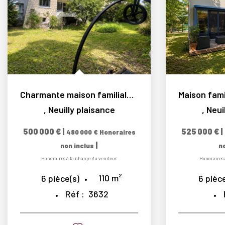
Charmante maison familiale 6 pièces avec jardin arboré sans...
,
Neuilly plaisance
,
Neui
500 000 €
|
525 000 €
|
480 000 €
Honoraires
|
non inclus
n
Honoraires à la charge du vendeur
Honoraires 
110
m²
6
pièce(s)
6
pièce
Réf :
3632