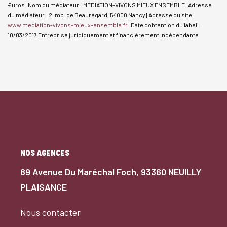
€uros | Nom du médiateur : MEDIATION-VIVONS MIEUX ENSEMBLE | Adresse
du médiateur : 2 Imp. de Beauregard, 54000 Nancy | Adresse du site :
www.mediation-vivons-mieux-ensemble.fr
| Date d'obtention du label :
10/03/2017
Entreprise juridiquement et financièrement indépendante
NOS AGENCES
89 Avenue Du Maréchal Foch, 93360 NEUILLY
PLAISANCE
Nous contacter