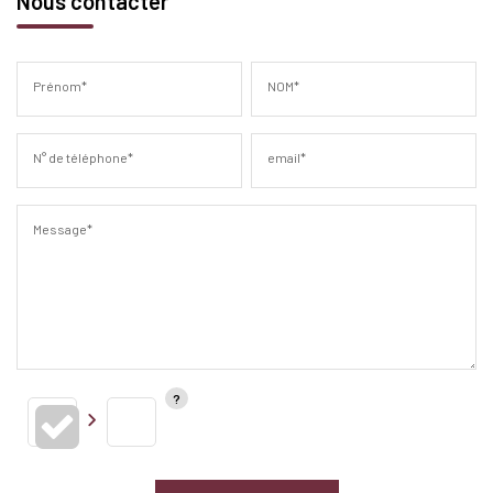
Nous contacter
Prénom*
NOM*
N° de téléphone*
email*
Message*