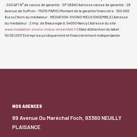
: SOCAF | N° de caisse de garantie : SP 26941 | Adresse caisse de garantie : 26
Avenue de Suffren - 75015 PARIS | Montant de la garantie financière : 350 000
€uros | Nom du médiateur : MEDIATION-VIVONS MIEUX ENSEMBLE | Adresse
du médiateur : 2 Imp. de Beauregard, 54000 Nancy | Adresse du site :
www.mediation-vivons-mieux-ensemble.fr
| Date d'obtention du label :
10/03/2017
Entreprise juridiquement et financièrement indépendante
NOS AGENCES
89 Avenue Du Maréchal Foch, 93360 NEUILLY
PLAISANCE