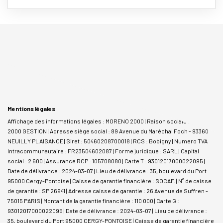
Mentions légales
Affichage des informations légales : MORENO 2000 | Raison sociale : MORENO
2000 GESTION | Adresse siège social : 89 Avenue du Maréchal Foch - 93360
NEUILLY PLAISANCE | Siret : 50460208700018 | RCS : Bobigny | Numero TVA
Intracommunautaire : FR23504602087 | Forme juridique : SARL | Capital
social : 2 600 | Assurance RCP : 105708080 |
Carte T : 93012017000022095 |
Date de délivrance : 2024-03-07 | Lieu de délivrance : 35, boulevard du Port
95000 Cergy-Pontoise | Caisse de garantie financière : SOCAF. | N° de caisse
de garantie : SP 26941 | Adresse caisse de garantie : 26 Avenue de Suffren -
75015 PARIS | Montant de la garantie financière : 110 000 | Carte G :
93012017000022095 | Date de délivrance : 2024-03-07 | Lieu de délivrance :
35, boulevard du Port 95000 CERGY-PONTOISE | Caisse de garantie financière