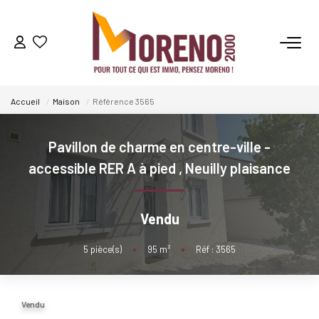
VENTES
Accueil
Maison
Référence 3565
LOCATIONS
Pavillon de charme en centre-ville -
GESTION
accessible RER A à pied
,
Neuilly plaisance
ESTIMATION
Vendu
NOS AGENCES
5
pièce(s)
•
95
m²
•
Réf : 3565
Qui Sommes-Nous ?
Notre Équipe
Vendu