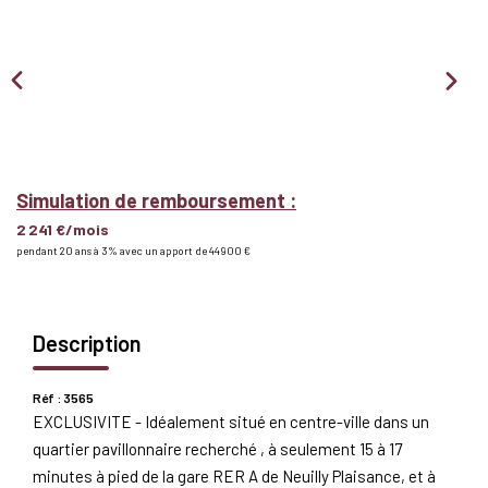
Nous Rejoindre
BIENS VENDUS
EXTRANET
Simulation de remboursement :
Espace Bailleur
2 241 €/mois
pendant 20 ans à 3% avec un apport de 44 900 €
Espace Locataire
Description
Réf : 3565
EXCLUSIVITE - Idéalement situé en centre-ville dans un
quartier pavillonnaire recherché , à seulement 15 à 17
minutes à pied de la gare RER A de Neuilly Plaisance, et à