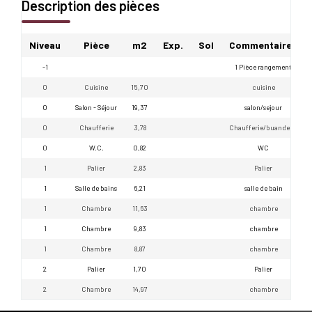
Description des pièces
Niveau
Pièce
m2
Exp.
Sol
Commentaires
-1
1 Pièce rangement
0
Cuisine
15,70
cuisine
0
Salon - Séjour
19,37
salon/sejour
0
Chaufferie
3,78
Chaufferie/buanderie
0
W.C.
0,82
WC
1
Palier
2,83
Palier
1
Salle de bains
6,21
salle de bain
1
Chambre
11,63
chambre
1
Chambre
9,83
chambre
1
Chambre
8,87
chambre
2
Palier
1,70
Palier
2
Chambre
14,97
chambre