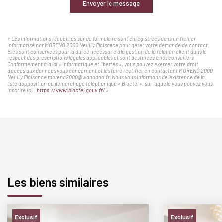
Envoyer le message
« Les informations recueillies sur ce formulaire sont enregistrées dans un fichier
informatisé par MORENO 2000 Neuilly Plaisance pour gérer votre demande de contact.
Elles sont conservées pour la durée nécessaire à la gestion de la relation client dans le
respect des prescriptions légales applicables et sont destinées à nos conseillers
Conformément à la loi « informatique et libertés », vous pouvez exercer votre droit
d'accès aux données vous concernant et les faire rectifier en contactant MORENO 2000
Neuilly Plaisance moreno2000@wanadoo.fr. Nous vous informons de l'existence de la
liste d'opposition au démarchage téléphonique « Bloctel », sur laquelle vous pouvez vous
inscrire ici :
https://www.bloctel.gouv.fr/
»
Les biens similaires
Exclusif
Exclusif