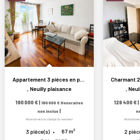
Appartement 3 pièces en parfait état - Résidence fermée et...
,
Neuilly plaisance
,
Neui
190 000 €
|
128 400 €
|
180 000 €
Honoraires
|
non inclus
n
Honoraires à la charge du vendeur
Honoraires 
67
m²
3
pièce(s)
2
pièc