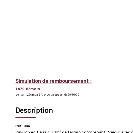
Simulation de remboursement :
1 472 €/mois
pendant 20 ans à 3% avec un apport de 29 500 €
Description
Réf : 986
Pavillon édifié sur 170m² de terrain comprenant: Séjour ave