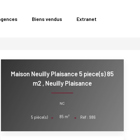
agences
Biens vendus
Extranet
Maison Neuilly Plaisance 5 piece(s) 85
m2
,
Neuilly Plaisance
NC
85
m²
5
pièce(s)
Réf :
986