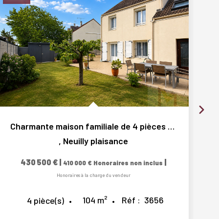
Charmante maison familiale de 4 pièces au Village de...
,
Neuilly plaisance
430 500 €
|
|
410 000 €
Honoraires non inclus
Honoraires à la charge du vendeur
104
m²
Réf :
3656
4
pièce(s)