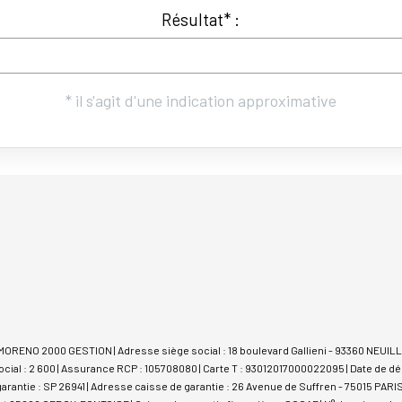
 MORENO 2000 GESTION | Adresse siège social : 18 boulevard Gallieni - 93360 NEUIL
cial : 2 600 | Assurance RCP : 105708080 |
Carte T : 93012017000022095 | Date de dél
arantie : SP 26941 | Adresse caisse de garantie : 26 Avenue de Suffren - 75015 PARIS 