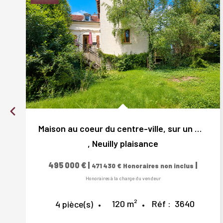
Maison au coeur du centre-ville, sur un magnifique terrain...
,
Neuilly plaisance
495 000 €
|
|
471 430 €
Honoraires non inclus
Honoraires à la charge du vendeur
120
m²
Réf :
3640
4
pièce(s)