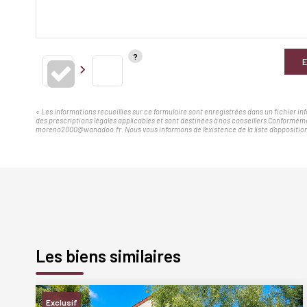
E
« Les informations recueillies sur ce formulaire sont enregistrées dans un fichier i
des prescriptions légales applicables et sont destinées à nos conseillers Conforméme
moreno2000@wanadoo.fr. Nous vous informons de l'existence de la liste d'opposition 
Les biens similaires
Exclusif