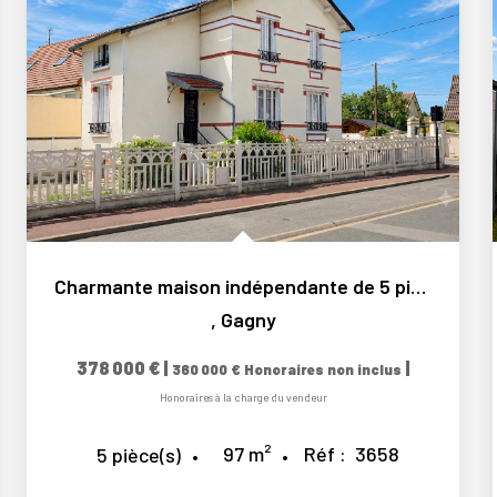
Charmante maison indépendante de 5 pièces avec jardin arboré
,
Gagny
378 000 €
|
|
360 000 €
Honoraires non inclus
Honoraires à la charge du vendeur
97
m²
Réf :
3658
5
pièce(s)