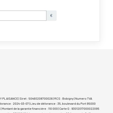
LY PLAISANCE | Siret : 50460208700026 | RCS : Bobigny | Numero TVA
ivrance : 2024-03-07 | Lieu de délivrance : 35, boulevard du Port 95000
| Montant de la garantie financière : 110 000 | Carte G : 93012017000022095