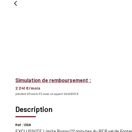
Simulation de remboursement :
2 241 €/mois
pendant 20 ans à 3% avec un apport de 44 900 €
Description
Réf : 1358
EXCLUSIVITE Limite Rosny (12 minutes du RER val de Fontenay)