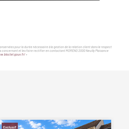
servées pour la durée nécessaire à la gestion de la relation client dans le respect
ous concernant et les faire rectifier en contactant MORENO 2000 Neuilly Plaisance
w.bloctel.gouv.fr/
»
Exclusif