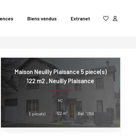
gences
Biens vendus
Extranet
Maison Neuilly Plaisance 5 piece(s)
122 m2
,
Neuilly Plaisance
NC
122
m²
5
pièce(s)
Réf :
1358