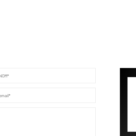
NOM*
email*