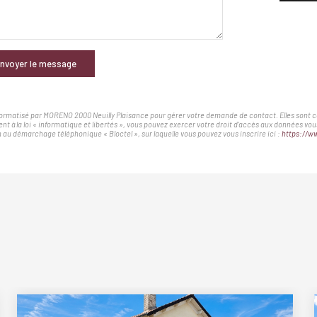
nvoyer le message
nformatisé par MORENO 2000 Neuilly Plaisance pour gérer votre demande de contact. Elles sont con
nt à la loi « informatique et libertés », vous pouvez exercer votre droit d'accès aux données v
au démarchage téléphonique « Bloctel », sur laquelle vous pouvez vous inscrire ici :
https://ww