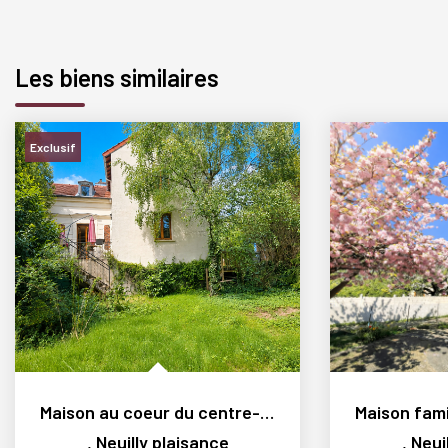
Les biens similaires
Exclusif
Maison au coeur du centre-ville, sur un magnifique terrain...
,
Neuilly plaisance
,
Neui