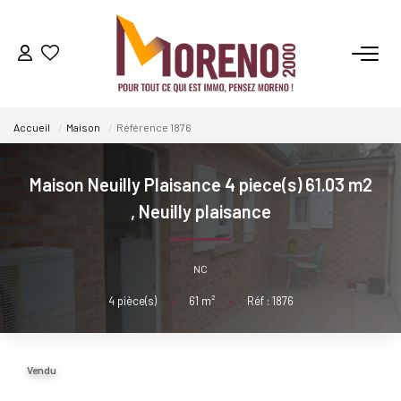
VENTES
Accueil
Maison
Référence 1876
LOCATIONS
Maison Neuilly Plaisance 4 piece(s) 61.03 m2
GESTION
,
Neuilly plaisance
ESTIMATION
NC
4
pièce(s)
•
61
m²
•
Réf : 1876
NOS AGENCES
Qui Sommes-Nous ?
Vendu
Notre Équipe