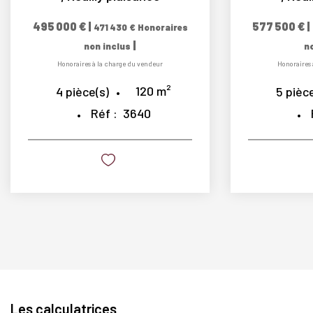
495 000 €
|
577 500 €
|
471 430 €
Honoraires
|
non inclus
n
Honoraires à la charge du vendeur
Honoraires 
120
m²
4
pièce(s)
5
pièce
Réf :
3640
Les calculatrices