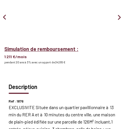
Nous Rejoindre
BIENS VENDUS
EXTRANET
Simulation de remboursement :
1 211 €/mois
Espace Bailleur
pendant 20 ans à 3% avec un apport de 24 265 €
Espace Locataire
Description
Réf : 1876
EXCLUSIVITE Située dans un quartier pavillionnaire à 13
min du RER A et à 10 minutes du centre ville, une maison
de plain-pied édifiée sur une parcelle de 126M² incluant,1
entrée, séjour, cuisine, 3 chambres, salle de bains + wc