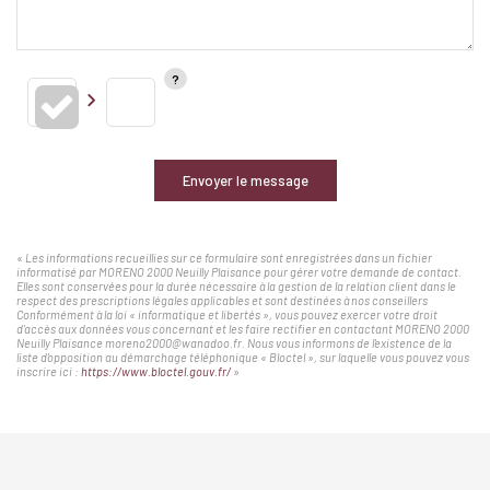
Envoyer le message
« Les informations recueillies sur ce formulaire sont enregistrées dans un fichier
informatisé par MORENO 2000 Neuilly Plaisance pour gérer votre demande de contact.
Elles sont conservées pour la durée nécessaire à la gestion de la relation client dans le
respect des prescriptions légales applicables et sont destinées à nos conseillers
Conformément à la loi « informatique et libertés », vous pouvez exercer votre droit
d'accès aux données vous concernant et les faire rectifier en contactant MORENO 2000
Neuilly Plaisance moreno2000@wanadoo.fr. Nous vous informons de l'existence de la
liste d'opposition au démarchage téléphonique « Bloctel », sur laquelle vous pouvez vous
inscrire ici :
https://www.bloctel.gouv.fr/
»