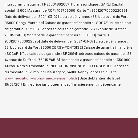
Intracommunautaire : FR23504602087 | Forme juridique : SARL | Capital
social : 2 600 | Assurance RCP : 105708080 |
Carte T : 93012017000022095 |
Date de délivrance : 2024-03-07 | Lieu de délivrance : 35, boulevard du Port
95000 Cergy-Pontoise | Caisse de garantie financière : SOCAF. | N° de caisse
de garantie : SP 26941 | Adresse caisse de garantie : 26 Avenue de Suffren -
75015 PARIS | Montant de la garantie financière : 110 000 | Carte G :
93012017000022095 | Date de délivrance : 2024-03-07 | Lieu de délivrance :
35, boulevard du Port 95000 CERGY-PONTOISE | Caisse de garantie financière
: SOCAF | N° de caisse de garantie : SP 26941 | Adresse caisse de garantie : 26
Avenue de Suffren - 75015 PARIS | Montant de la garantie financière : 350 000
€uros | Nom du médiateur : MEDIATION-VIVONS MIEUX ENSEMBLE | Adresse
du médiateur : 2 Imp. de Beauregard, 54000 Nancy | Adresse du site :
www.mediation-vivons-mieux-ensemble.fr
| Date d'obtention du label :
10/03/2017
Entreprise juridiquement et financièrement indépendante