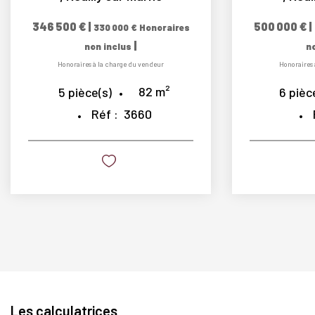
346 500 €
|
500 000 €
|
330 000 €
Honoraires
|
non inclus
n
Honoraires à la charge du vendeur
Honoraires 
82
m²
5
pièce(s)
6
pièc
Réf :
3660
Les calculatrices