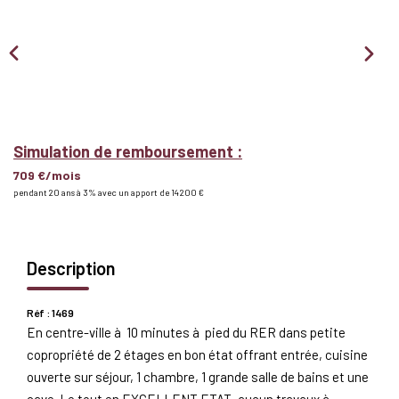
Nous Rejoindre
BIENS VENDUS
EXTRANET
Simulation de remboursement :
709 €/mois
Espace Bailleur
pendant 20 ans à 3% avec un apport de 14 200 €
Espace Locataire
Description
Réf : 1469
En centre-ville à 10 minutes à pied du RER dans petite
copropriété de 2 étages en bon état offrant entrée, cuisine
ouverte sur séjour, 1 chambre, 1 grande salle de bains et une
cave. Le tout en EXCELLENT ETAT, aucun travaux à