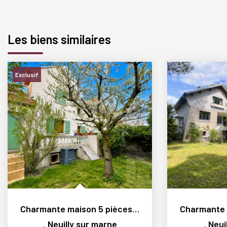
Les biens similaires
Exclusif
Charmante maison 5 pièces sur une parcelle de 217 m², au...
,
Neuilly sur marne
,
Neui