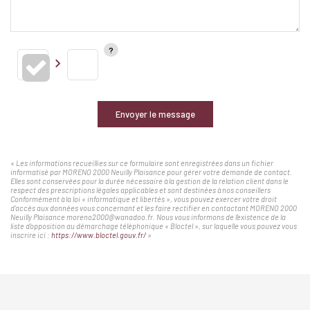
Envoyer le message
« Les informations recueillies sur ce formulaire sont enregistrées dans un fichier
informatisé par MORENO 2000 Neuilly Plaisance pour gérer votre demande de contact.
Elles sont conservées pour la durée nécessaire à la gestion de la relation client dans le
respect des prescriptions légales applicables et sont destinées à nos conseillers
Conformément à la loi « informatique et libertés », vous pouvez exercer votre droit
d'accès aux données vous concernant et les faire rectifier en contactant MORENO 2000
Neuilly Plaisance moreno2000@wanadoo.fr. Nous vous informons de l'existence de la
liste d'opposition au démarchage téléphonique « Bloctel », sur laquelle vous pouvez vous
inscrire ici :
https://www.bloctel.gouv.fr/
»