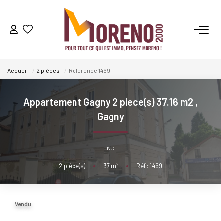
VENTES
Accueil
2 pièces
Référence 1469
LOCATIONS
Appartement Gagny 2 piece(s) 37.16 m2
,
GESTION
Gagny
ESTIMATION
NC
2
pièce(s)
•
37
m²
•
Réf : 1469
NOS AGENCES
Qui Sommes-Nous ?
Vendu
Notre Équipe