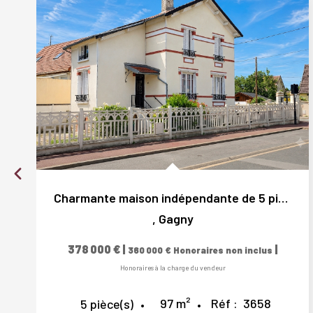
Charmante maison indépendante de 5 pièces avec jardin arboré
,
Gagny
378 000 €
|
|
360 000 €
Honoraires non inclus
Honoraires à la charge du vendeur
97
m²
Réf :
3658
5
pièce(s)