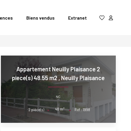
gences
Biens vendus
Extranet
Appartement Neuilly Plaisance 2
piece(s) 48.55 m2
,
Neuilly Plaisance
NC
48
m²
2
pièce(s)
Réf :
1998