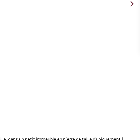
le, dans un petit immeuble en pierre de taille d'uniquement 1