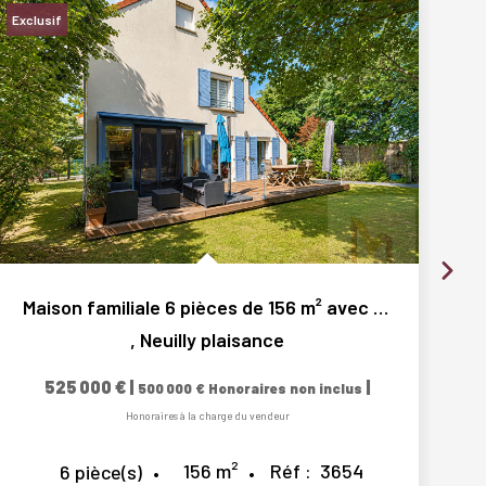
Exclusif
Ex
Maison familiale 6 pièces de 156 m² avec jardin et garage
,
Neuilly plaisance
525 000 €
|
|
500 000 €
Honoraires non inclus
Honoraires à la charge du vendeur
156
m²
Réf :
3654
6
pièce(s)