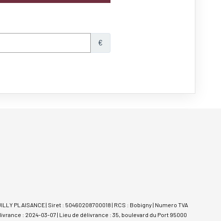
UILLY PLAISANCE | Siret : 50460208700018 | RCS : Bobigny | Numero TVA
ivrance : 2024-03-07 | Lieu de délivrance : 35, boulevard du Port 95000