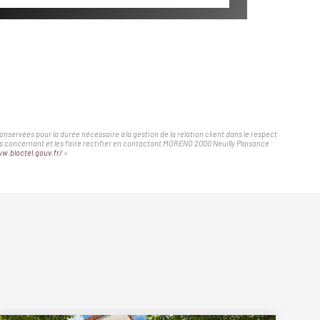
servées pour la durée nécessaire à la gestion de la relation client dans le respect
ous concernant et les faire rectifier en contactant MORENO 2000 Neuilly Plaisance
w.bloctel.gouv.fr/
»