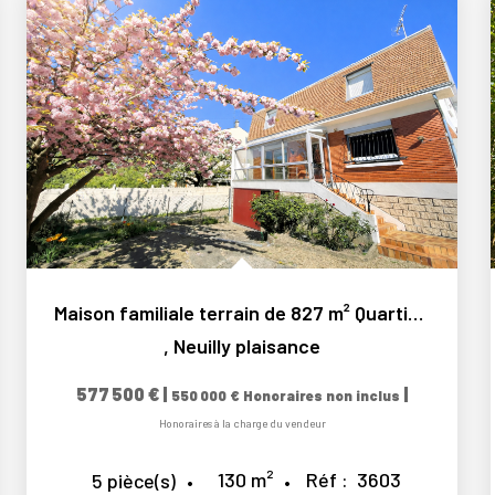
Maison familiale terrain de 827 m² Quartier prisé « Pré de...
,
Neuilly plaisance
577 500 €
|
|
550 000 €
Honoraires non inclus
Honoraires à la charge du vendeur
130
m²
Réf :
3603
5
pièce(s)