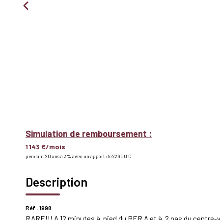
Simulation de remboursement :
1 143 €/mois
pendant 20 ans à 3% avec un apport de 22 900 €
Description
Réf : 1998
RARE!!! A 12 minutes à pied du RER A et à 2 pas du centre-vil