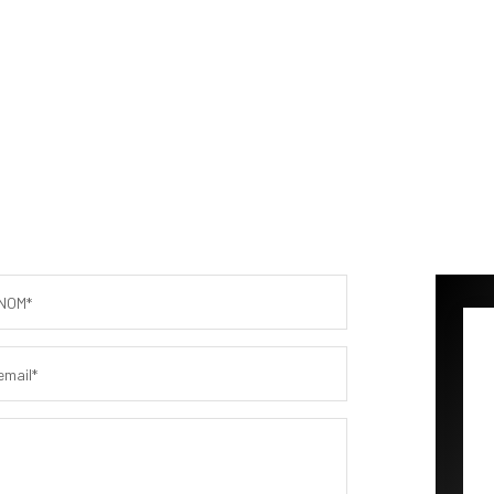
NOM*
email*