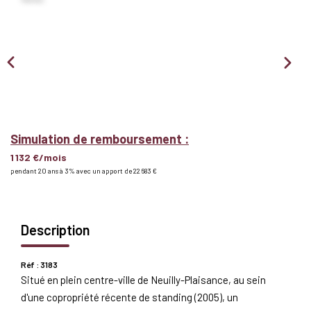
Nous Rejoindre
BIENS VENDUS
EXTRANET
Espace Bailleur
Simulation de remboursement :
1 132 €/mois
Espace Locataire
pendant 20 ans à 3% avec un apport de 22 683 €
Description
Réf : 3183
Situé en plein centre-ville de Neuilly-Plaisance, au sein
d'une copropriété récente de standing (2005), un