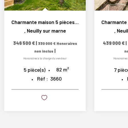
Charmante maison 5 pièces sur une parcelle de 217 m², au...
,
Neuilly sur marne
,
Neui
346 500 €
|
439 000 €
|
330 000 €
Honoraires
|
non inclus
n
Honoraires à la charge du vendeur
Honoraires 
82
m²
5
pièce(s)
7
pièc
Réf :
3660