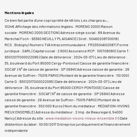
Mentions légales
Ce bien fait partie d'une copropriété de 48 lots.Les charges annuelles sont de
1024€.
Affichage des informations légales : MORENO 2000 | Raison
sociale : MORENO 2000 GESTION | Adresse siège social : 89 Avenue du
Maréchal Foch - 93360 NEUILLY PLAISANCE | Siret : 50460208700018 |
RCS : Bobigny | Numero TVA Intracommunautaire : FR23504602087 | Forme
juridique : SARL | Capital social : 2 600 | Assurance RCP : 105708080 |
Carte T :
93012017000022095 | Date de délivrance : 2024-03-07 | Lieu de délivrance :
35, boulevard du Port 95000 Cergy-Pontoise | Caisse de garantie financière :
SOCAF. | N° de caisse de garantie : SP 26941 | Adresse caisse de garantie : 26
Avenue de Suffren - 75015 PARIS | Montant de la garantie financière : 110 000 |
Carte G : 93012017000022095 | Date de délivrance : 2024-03-07 | Lieu de
délivrance : 35, boulevard du Port 95000 CERGY-PONTOISE | Caisse de
garantie financière : SOCAF | N° de caisse de garantie : SP 26941 | Adresse
caisse de garantie : 26 Avenue de Suffren - 75015 PARIS | Montant de la
garantie financière : 350 000 €uros | Nom du médiateur : MEDIATION-VIVONS
MIEUX ENSEMBLE | Adresse du médiateur : 2 Imp. de Beauregard, 54000
Nancy | Adresse du site :
www.mediation-vivons-mieux-ensemble.fr
| Date
d'obtention du label : 10/03/2017
Entreprise juridiquement et financièrement
indépendante