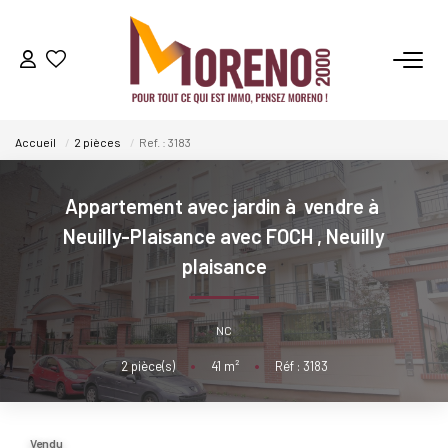
VENTES
Accueil
2 pièces
Ref. : 3183
LOCATIONS
Appartement avec jardin à vendre à
GESTION
Neuilly-Plaisance avec FOCH
,
Neuilly
plaisance
ESTIMATION
NC
NOS AGENCES
2
pièce(s)
•
41
m²
•
Réf : 3183
Qui Sommes-Nous ?
Notre Équipe
Vendu