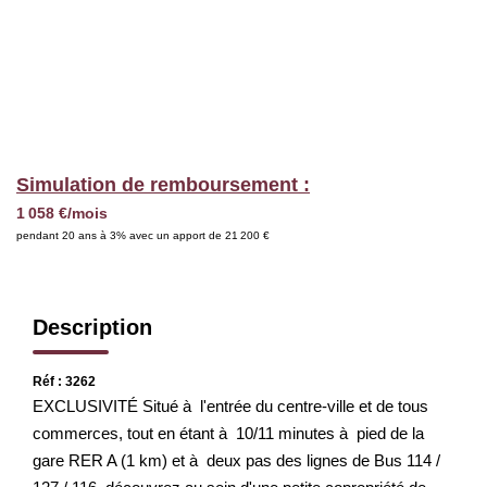
Nous Rejoindre
BIENS VENDUS
EXTRANET
Simulation de remboursement :
Espace Bailleur
1 058 €/mois
pendant 20 ans à 3% avec un apport de 21 200 €
Espace Locataire
Description
Réf : 3262
EXCLUSIVITÉ Situé à l'entrée du centre-ville et de tous
commerces, tout en étant à 10/11 minutes à pied de la gare
RER A (1 km) et à deux pas des lignes de Bus 114 / 127 / 116,
découvrez au sein d'une petite copropriété de standing