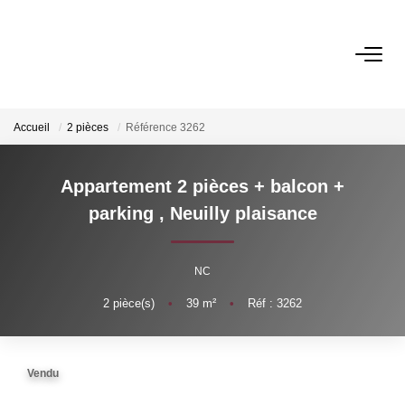
VENTES
Accueil
2 pièces
Référence 3262
LOCATIONS
Appartement 2 pièces + balcon + parking
,
GESTION
Neuilly plaisance
ESTIMATION
NC
2
pièce(s)
•
39
m²
•
Réf : 3262
NOS AGENCES
Qui Sommes-Nous ?
Vendu
Notre Équipe