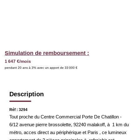
Nous Rejoindre
BIENS VENDUS
EXTRANET
Simulation de remboursement :
Espace Bailleur
1 647 €/mois
pendant 20 ans à 3% avec un apport de 33 000 €
Espace Locataire
Description
Réf : 3294
Tout proche du Centre Commercial Porte De Chatillon -
6/12 avenue pierre brossolette, 92240 malakoff, à 1 km du
métro, acces direct au périphérique et Paris , ce lumineux