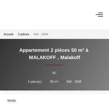
VENTES
Accueil
2 pièces
Ref. : 3294
LOCATIONS
Appartement 2 pièces 50 m² à
GESTION
MALAKOFF
,
Malakoff
ESTIMATION
NC
2
pièce(s)
•
50
m²
•
Réf : 3294
NOS AGENCES
Qui Sommes-Nous ?
Vendu
Notre Équipe