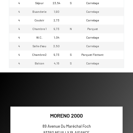
4
Séjour
23,54
S
Carrelage
4
Buanderie
1,90
Carrelage
4
Couloir
2,73
Carrelage
4
Chambre 1
9,73
N
Parquet
4
W.C.
1,04
Carrelage
4
Salle d'eau
3,50
Carrelage
4
Chambre 2
9,73
S
Parquet Flottant
4
Balcon
4,16
S
Carrelage
MORENO 2000
89 Avenue Du Maréchal Foch
93360
NEUILLY PLAISANCE