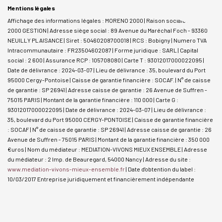
Mentions légales
Affichage des informations légales : MORENO 2000 | Raison sociale : MORENO
2000 GESTION | Adresse siège social : 89 Avenue du Maréchal Foch - 93360
NEUILLY PLAISANCE | Siret : 50460208700018 | RCS : Bobigny | Numero TVA
Intracommunautaire : FR23504602087 | Forme juridique : SARL | Capital
social : 2 600 | Assurance RCP : 105708080 |
Carte T : 93012017000022095 |
Date de délivrance : 2024-03-07 | Lieu de délivrance : 35, boulevard du Port
95000 Cergy-Pontoise | Caisse de garantie financière : SOCAF. | N° de caisse
de garantie : SP 26941 | Adresse caisse de garantie : 26 Avenue de Suffren -
75015 PARIS | Montant de la garantie financière : 110 000 | Carte G :
93012017000022095 | Date de délivrance : 2024-03-07 | Lieu de délivrance :
35, boulevard du Port 95000 CERGY-PONTOISE | Caisse de garantie financière
: SOCAF | N° de caisse de garantie : SP 26941 | Adresse caisse de garantie : 26
Avenue de Suffren - 75015 PARIS | Montant de la garantie financière : 350 000
€uros | Nom du médiateur : MEDIATION-VIVONS MIEUX ENSEMBLE | Adresse
du médiateur : 2 Imp. de Beauregard, 54000 Nancy | Adresse du site :
www.mediation-vivons-mieux-ensemble.fr
| Date d'obtention du label :
10/03/2017
Entreprise juridiquement et financièrement indépendante