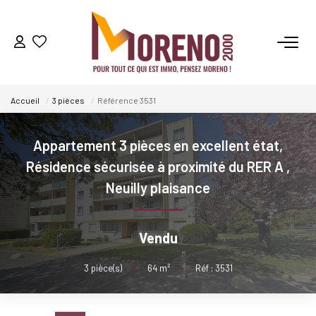
VENTES
Accueil
3 pièces
Référence 3531
LOCATIONS
Appartement 3 pièces en excellent état,
GESTION
Résidence sécurisée à proximité du RER A
,
Neuilly plaisance
ESTIMATION
Vendu
NOS AGENCES
3
pièce(s)
•
64
m²
•
Réf : 3531
Qui Sommes-Nous ?
Notre Équipe