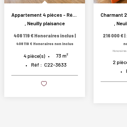
Appartement 4 pièces - Résidence 7 Foch, en plein coeur du...
,
Neuilly plaisance
,
Neui
408 119 €
Honoraires inclus
|
216 000 €
|
408 119 €
Honoraires non inclus
n
Honoraires 
73
m²
4
pièce(s)
2
pièc
Réf :
C22-3633