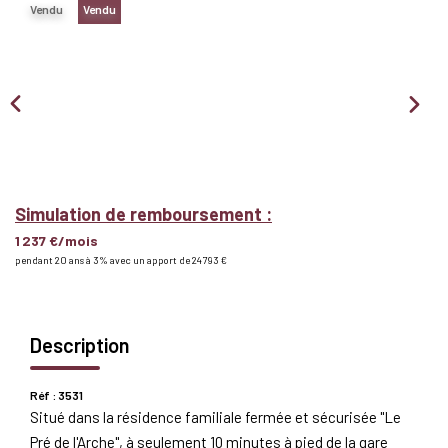
Vendu
Vendu
Nous Rejoindre
BIENS VENDUS
EXTRANET
Espace Bailleur
Simulation de remboursement :
Espace Locataire
1 237 €/mois
pendant 20 ans à 3% avec un apport de 24 793 €
Description
Réf : 3531
Situé dans la résidence familiale fermée et sécurisée "Le
Pré de l'Arche", à seulement 10 minutes à pied de la gare