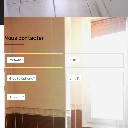
Nous contacter
Prénom*
NOM*
N° de téléphone*
email*
Message*