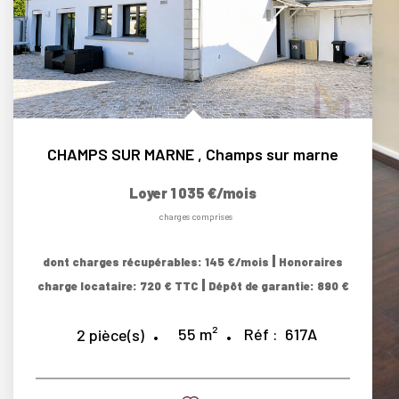
CHAMPS SUR MARNE
,
Champs sur marne
Loyer 1 035 €/mois
charges comprises
|
dont charges récupérables: 145 €/mois
Honoraires
|
charge locataire: 720 € TTC
Dépôt de garantie: 890 €
55
m²
Réf :
617A
2
pièce(s)