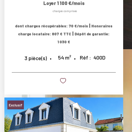
Loyer 1 100 €/mois
charges comprises
|
dont charges récupérables: 70 €/mois
Honoraires
|
charge locataire: 807 € TTC
Dépôt de garantie:
1 030 €
54
m²
Réf :
400D
3
pièce(s)
Exclusif