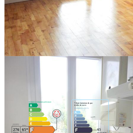
exposé plein sud, cuisine séparée, 2 chambres avec
placards, salle de bains, wc séparés, une cave et parking
libre dans la résidence. Copropriété de 570 lots dont 190
d'habitations. Charges courantes : 1920 €/an' Pas de
procédure en cours 149 000 € * *Dont Honoraires 6.43 %
TTC à la charge de l'acquéreur déjà inclus dans le prix et
calculés sur la base du prix net vendeur. Prix hors honoraires
: 140 000 €
Nos honoraires
Nous contacter
Diagnostics énergétiques