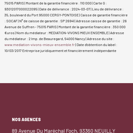
75015 PARIS | Montant de la garantie financière : 110 000 | Carte G :
93012017000022095 | Date de délivrance : 2024-03-07 | Lieu de délivrance :
35, boulevard du Port 95000 CERGY-PONTOISE | Caisse de garantie financière
: SOCAF | N° de caisse de garantie : SP 26941 | Adresse caisse de garantie : 26
Avenue de Suffren - 75015 PARIS | Montant de la garantie financière : 350 000
€uros | Nom du médiateur : MEDIATION-VIVONS MIEUX ENSEMBLE | Adresse
du médiateur : 2 Imp. de Beauregard, 54000 Nancy | Adresse du site :
www.mediation-vivons-mieux-ensemble.fr
| Date d'obtention du label :
10/03/2017
Entreprise juridiquement et financièrement indépendante
NOS AGENCES
89 Avenue Du Maréchal Foch, 93360 NEUILLY