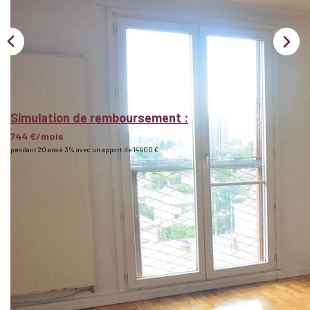
Nous Rejoindre
BIENS VENDUS
EXTRANET
Simulation de remboursement :
Espace Bailleur
744 €/mois
pendant 20 ans à 3% avec un apport de 14 900 €
Espace Locataire
Description
Réf : 2060
Résidence des Acacias: Aux pieds des écoles maternelle et
primaire, à 100 mètres de la ligne de bus 114, proche du parc
des coteaux d'avron, un appartement 3 PIECES au 3ème
étage très lumineux avec vue dégagée disposé en séjour