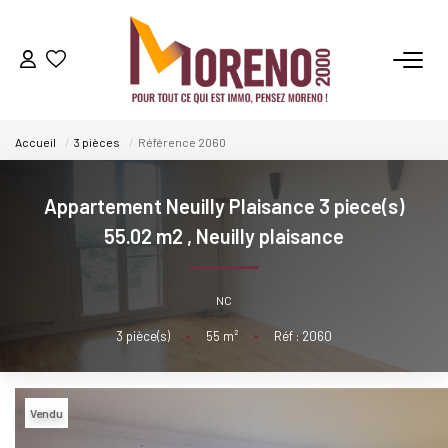
VENTES
Accueil
3 pièces
Référence 2060
LOCATIONS
Appartement Neuilly Plaisance 3 piece(s)
GESTION
55.02 m2
,
Neuilly plaisance
ESTIMATION
NC
3
pièce(s)
•
55
m²
•
Réf : 2060
NOS AGENCES
Qui Sommes-Nous ?
Vendu
Notre Équipe