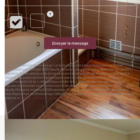
Envoyer le message
« Les informations recueillies sur ce formulaire sont enregistrées dans un fichier
informatisé par MORENO 2000 Neuilly Plaisance pour gérer votre demande de contact.
Elles sont conservées pour la durée nécessaire à la gestion de la relation client dans le
respect des prescriptions légales applicables et sont destinées à nos conseillers
Conformément à la loi « informatique et libertés », vous pouvez exercer votre droit
d'accès aux données vous concernant et les faire rectifier en contactant MORENO 2000
Neuilly Plaisance moreno2000@wanadoo.fr. Nous vous informons de l'existence de la
liste d'opposition au démarchage téléphonique « Bloctel », sur laquelle vous pouvez vous
inscrire ici :
https://www.bloctel.gouv.fr/
»