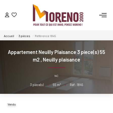
VENTES
Accueil
3 pièces
Référence 1845
LOCATIONS
Appartement Neuilly Plaisance 3 piece(s) 55
GESTION
m2
,
Neuilly plaisance
ESTIMATION
NC
3
pièce(s)
•
55
m²
•
Réf : 1845
NOS AGENCES
Qui Sommes-Nous ?
Vendu
Notre Équipe