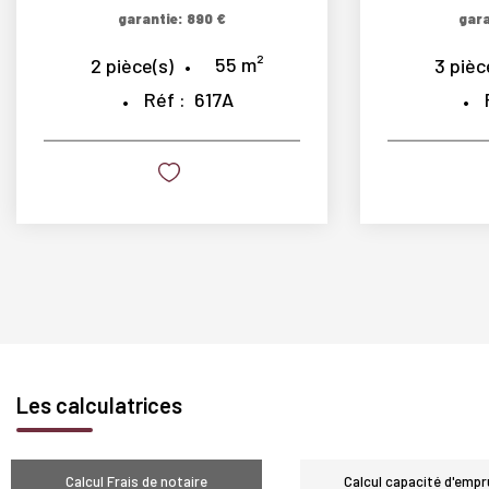
garantie: 890 €
gara
55
m²
2
pièce(s)
3
pièc
Réf :
617A
Les calculatrices
Calcul Frais de notaire
Calcul capacité d'empr