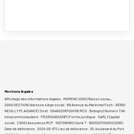
Mentions légales
Affichage des informations légales : MORENO 2000 | Raison sociale : MORENO
2000 GESTION | Adresse siège social : 89 Avenue du Maréchal Foch - 93360
NEUILLY PLAISANCE | Siret : 50460208700018 | RCS : Bobigny | Numero TVA
Intracommunautaire : FR23504602087 | Forme juridique : SARL | Capital
social : 2 600 | Assurance RCP : 105708080 |
Carte T : 93012017000022095 |
Date de délivrance : 2024-03-07 | Lieu de délivrance : 35, boulevard du Port