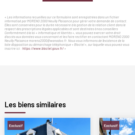
« Les informations recueillies sur ce formulaire sont enregistrées dans un fichier
informatisé par MORENO 2000 Neuilly Plaisance pour gérer votre demande de contact.
Elles sont conservées pour la durée nécessaire à la gestion de la relation client dans le
respect des prescriptions légales applicables et sont destinées à nos conseillers
Conformément à la loi « informatique et libertés », vous pouvez exercer votre droit
d'accès aux données vous concernant et les faire rectifier en contactant MORENO 2000
Neuilly Plaisance moreno2000@wanadoo.fr. Nous vous informons de l'existence de la
liste d'opposition au démarchage téléphonique « Bloctel », sur laquelle vous pouvez vous
inscrire ici :
https://www.bloctel.gouv.fr/
»
Les biens similaires
Exclusif
Exclusif