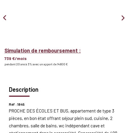
Nous Rejoindre
BIENS VENDUS
EXTRANET
Simulation de remboursement :
739 €/mois
Espace Bailleur
pendant 20 ans à 3% avec un apport de 14 800 €
Espace Locataire
Description
Réf : 1845
PROCHE DES ÉCOLES ET BUS, appartement de type 3
pièces, en bon état offrant séjour plein sud, cuisine, 2
chambres, salle de bains, wc indépendant cave et
stationnement dans la copropriété. Copcropriété de 408