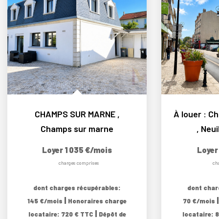
CHAMPS SUR MARNE
,
Champs sur marne
,
Neui
Loyer 1 035 €/mois
Loyer
charges comprises
ch
dont charges récupérables:
dont char
|
145 €/mois
Honoraires charge
70 €/mois
|
locataire: 720 € TTC
Dépôt de
locataire: 