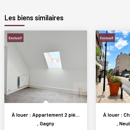
Les biens similaires
Exclusif
Exclusif
À louer : Appartement 2 pièces refait à neuf à Gagny...
,
Gagny
,
Neui