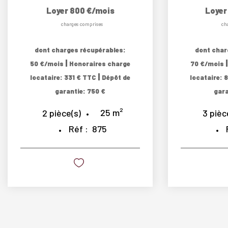
Loyer 800 €/mois
Loyer
charges comprises
ch
dont charges récupérables:
dont char
|
50 €/mois
Honoraires charge
70 €/mois
|
locataire: 331 € TTC
Dépôt de
locataire: 
garantie: 750 €
gara
25
m²
2
pièce(s)
3
pièc
Réf :
875