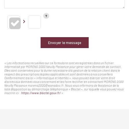
Envoyer le message
« Les informations recueillies sur ce formulaire sont enregistrées dans un fichier
informatisé par MORENO 2000 Neuilly Plaisance pour gérer votre demande de contact.
Elles sont conservées pour la durée nécessaire à la gestion de la relation client dans le
respect des prescriptions légales applicables et sont destinées à nos conseillers
Conformément à la loi « informatique et libertés », vous pouvez exercer votre droit
d'accès aux données vous concernant et les faire rectifier en contactant MORENO 2000
Neuilly Plaisance moreno2000@wanadoo.fr. Nous vous informons de l'existence de la
liste d'opposition au démarchage téléphonique « Bloctel », sur laquelle vous pouvez vous
inscrire ici :
https://www.bloctel.gouv.fr/
»