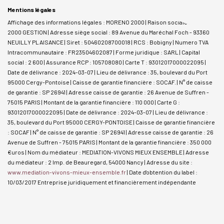
Mentions légales
Affichage des informations légales : MORENO 2000 | Raison sociale : MORENO
2000 GESTION | Adresse siège social : 89 Avenue du Maréchal Foch - 93360
NEUILLY PLAISANCE | Siret : 50460208700018 | RCS : Bobigny | Numero TVA
Intracommunautaire : FR23504602087 | Forme juridique : SARL | Capital
social : 2 600 | Assurance RCP : 105708080 |
Carte T : 93012017000022095 |
Date de délivrance : 2024-03-07 | Lieu de délivrance : 35, boulevard du Port
95000 Cergy-Pontoise | Caisse de garantie financière : SOCAF. | N° de caisse
de garantie : SP 26941 | Adresse caisse de garantie : 26 Avenue de Suffren -
75015 PARIS | Montant de la garantie financière : 110 000 | Carte G :
93012017000022095 | Date de délivrance : 2024-03-07 | Lieu de délivrance :
35, boulevard du Port 95000 CERGY-PONTOISE | Caisse de garantie financière
: SOCAF | N° de caisse de garantie : SP 26941 | Adresse caisse de garantie : 26
Avenue de Suffren - 75015 PARIS | Montant de la garantie financière : 350 000
€uros | Nom du médiateur : MEDIATION-VIVONS MIEUX ENSEMBLE | Adresse
du médiateur : 2 Imp. de Beauregard, 54000 Nancy | Adresse du site :
www.mediation-vivons-mieux-ensemble.fr
| Date d'obtention du label :
10/03/2017
Entreprise juridiquement et financièrement indépendante