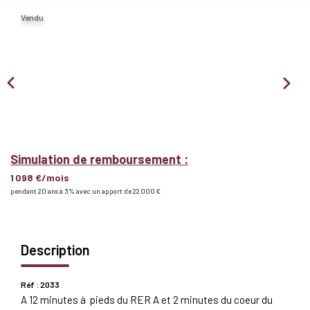
Nous Rejoindre
Vendu
BIENS VENDUS
EXTRANET
Espace Bailleur
Simulation de remboursement :
Espace Locataire
1 098 €/mois
pendant 20 ans à 3% avec un apport de 22 000 €
Description
Réf : 2033
A 12 minutes à pieds du RER A et 2 minutes du coeur du