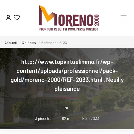
VENTES
Accueil
3 pièces
Référence 2033
LOCATIONS
http://www.topvirtuelimmo.fr/wp-
GESTION
content/uploads/professionnel/pack-
gold/moreno-2000/REF-2033.html
,
Neuilly
ESTIMATION
plaisance
NOS AGENCES
NC
Qui Sommes-Nous ?
3
pièce(s)
•
62
m²
•
Réf : 2033
Notre Équipe