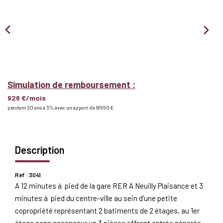
Nous Rejoindre
BIENS VENDUS
EXTRANET
Simulation de remboursement :
926 €/mois
Espace Bailleur
pendant 20 ans à 3% avec un apport de 18 550 €
Espace Locataire
Description
Réf : 3041
A 12 minutes à pied de la gare RER A Neuilly Plaisance et 3
minutes à pied du centre-ville au sein d'une petite
copropriété représentant 2 batiments de 2 étages, au 1er
étage sans ascenseur un 3 pièces offrant entrée séparée,