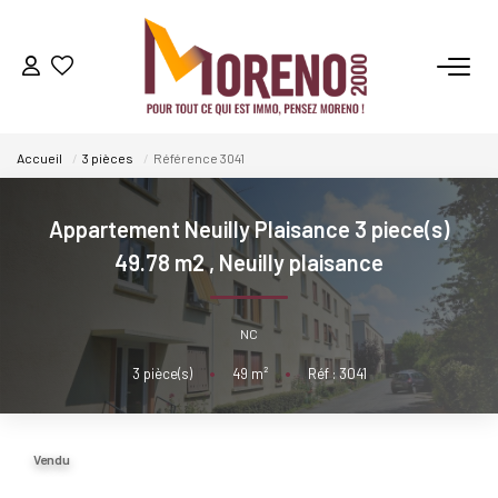
VENTES
Accueil
3 pièces
Référence 3041
LOCATIONS
Appartement Neuilly Plaisance 3 piece(s)
GESTION
49.78 m2
,
Neuilly plaisance
ESTIMATION
NC
3
pièce(s)
•
49
m²
•
Réf : 3041
NOS AGENCES
Qui Sommes-Nous ?
Vendu
Notre Équipe