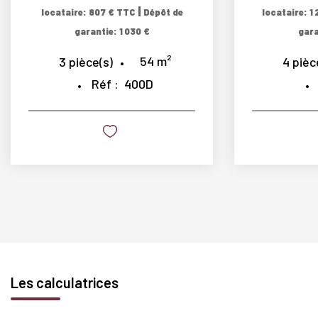
|
locataire: 807 € TTC
Dépôt de
locataire: 1
garantie: 1 030 €
gara
54
m²
3
pièce(s)
4
pièc
Réf :
400D
Les calculatrices