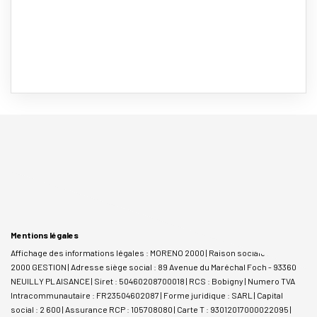
Mentions légales
Affichage des informations légales : MORENO 2000 | Raison sociale : MORENO
2000 GESTION | Adresse siège social : 89 Avenue du Maréchal Foch - 93360
NEUILLY PLAISANCE | Siret : 50460208700018 | RCS : Bobigny | Numero TVA
Intracommunautaire : FR23504602087 | Forme juridique : SARL | Capital
social : 2 600 | Assurance RCP : 105708080 |
Carte T : 93012017000022095 |