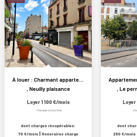
À louer : Charmant appartement 3 pièces calme au...
,
Neuilly plaisance
,
Le per
Loyer 1 100 €/mois
Loyer
charges comprises
ch
dont charges récupérables:
dont char
|
70 €/mois
Honoraires charge
250 €/mois