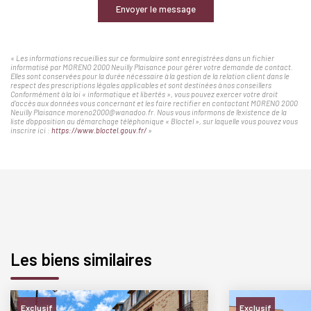
Envoyer le message
« Les informations recueillies sur ce formulaire sont enregistrées dans un fichier
informatisé par MORENO 2000 Neuilly Plaisance pour gérer votre demande de contact.
Elles sont conservées pour la durée nécessaire à la gestion de la relation client dans le
respect des prescriptions légales applicables et sont destinées à nos conseillers
Conformément à la loi « informatique et libertés », vous pouvez exercer votre droit
d'accès aux données vous concernant et les faire rectifier en contactant MORENO 2000
Neuilly Plaisance moreno2000@wanadoo.fr. Nous vous informons de l'existence de la
liste d'opposition au démarchage téléphonique « Bloctel », sur laquelle vous pouvez vous
inscrire ici :
https://www.bloctel.gouv.fr/
»
Les biens similaires
Exclusif
Exclusif