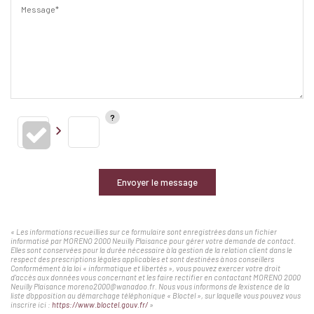
Message*
Envoyer le message
« Les informations recueillies sur ce formulaire sont enregistrées dans un fichier
informatisé par MORENO 2000 Neuilly Plaisance pour gérer votre demande de contact.
Elles sont conservées pour la durée nécessaire à la gestion de la relation client dans le
respect des prescriptions légales applicables et sont destinées à nos conseillers
Conformément à la loi « informatique et libertés », vous pouvez exercer votre droit
d'accès aux données vous concernant et les faire rectifier en contactant MORENO 2000
Neuilly Plaisance moreno2000@wanadoo.fr. Nous vous informons de l'existence de la
liste d'opposition au démarchage téléphonique « Bloctel », sur laquelle vous pouvez vous
inscrire ici :
https://www.bloctel.gouv.fr/
»