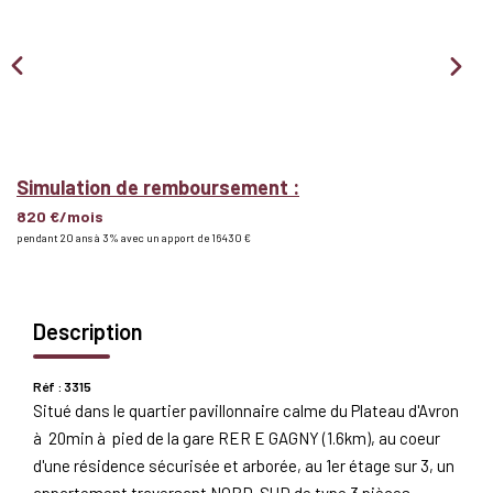
Nous Rejoindre
BIENS VENDUS
EXTRANET
Simulation de remboursement :
820 €/mois
Espace Bailleur
pendant 20 ans à 3% avec un apport de 16 430 €
Espace Locataire
Description
Réf : 3315
Situé dans le quartier pavillonnaire calme du Plateau d'Avron
à 20min à pied de la gare RER E GAGNY (1.6km), au coeur
d'une résidence sécurisée et arborée, au 1er étage sur 3, un
appartement traversant NORD-SUD de type 3 pièces