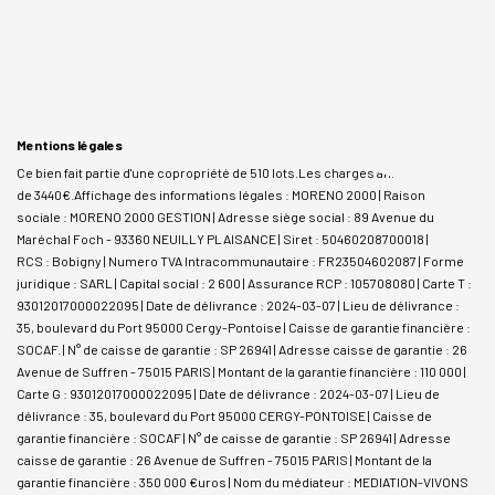
Mentions légales
Ce bien fait partie d'une copropriété de 510 lots.Les charges annuelles sont
de 3440€.
Affichage des informations légales : MORENO 2000 | Raison
sociale : MORENO 2000 GESTION | Adresse siège social : 89 Avenue du
Maréchal Foch - 93360 NEUILLY PLAISANCE | Siret : 50460208700018 |
RCS : Bobigny | Numero TVA Intracommunautaire : FR23504602087 | Forme
juridique : SARL | Capital social : 2 600 | Assurance RCP : 105708080 |
Carte T :
93012017000022095 | Date de délivrance : 2024-03-07 | Lieu de délivrance :
35, boulevard du Port 95000 Cergy-Pontoise | Caisse de garantie financière :
SOCAF. | N° de caisse de garantie : SP 26941 | Adresse caisse de garantie : 26
Avenue de Suffren - 75015 PARIS | Montant de la garantie financière : 110 000 |
Carte G : 93012017000022095 | Date de délivrance : 2024-03-07 | Lieu de
délivrance : 35, boulevard du Port 95000 CERGY-PONTOISE | Caisse de
garantie financière : SOCAF | N° de caisse de garantie : SP 26941 | Adresse
caisse de garantie : 26 Avenue de Suffren - 75015 PARIS | Montant de la
garantie financière : 350 000 €uros | Nom du médiateur : MEDIATION-VIVONS