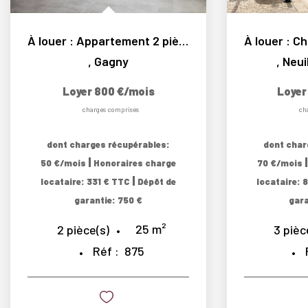
À louer : Appartement 2 pièces refait à neuf à Gagny...
,
Gagny
,
Neui
Loyer 800 €/mois
Loyer
charges comprises
ch
dont charges récupérables:
dont char
|
50 €/mois
Honoraires charge
70 €/mois
|
locataire: 331 € TTC
Dépôt de
locataire: 
garantie: 750 €
gara
25
m²
2
pièce(s)
3
pièc
Réf :
875