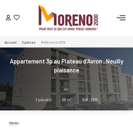
VENTES
Accueil
3 pièces
Référence 3315
LOCATIONS
Appartement 3p au Plateau d'Avron
,
Neuilly
GESTION
plaisance
ESTIMATION
NC
3
pièce(s)
•
66
m²
•
Réf : 3315
NOS AGENCES
Qui Sommes-Nous ?
Vendu
Notre Équipe