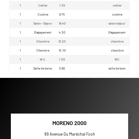
1
Cellier
1.35
cellier
1
Cuisine
8.75
cuisine
1
Salon - Séjour
18.40
salon/sejour
1
Dégagement
4.30
Dégagement
1
Chambre
12.20
chambre
1
Chambre
12.10
chambre
1
W.C.
1.30
WC
1
Salle de bains
3.80
salle de bain
MORENO 2000
89 Avenue Du Maréchal Foch