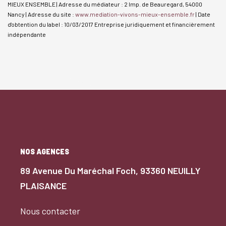
MIEUX ENSEMBLE | Adresse du médiateur : 2 Imp. de Beauregard, 54000
Nancy | Adresse du site :
www.mediation-vivons-mieux-ensemble.fr
| Date
d'obtention du label : 10/03/2017
Entreprise juridiquement et financièrement
indépendante
NOS AGENCES
89 Avenue Du Maréchal Foch, 93360 NEUILLY
PLAISANCE
Nous contacter