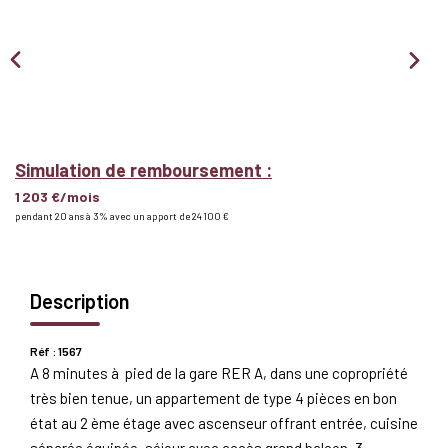
Nous Rejoindre
BIENS VENDUS
EXTRANET
Simulation de remboursement :
1 203 €/mois
Espace Bailleur
pendant 20 ans à 3% avec un apport de 24 100 €
Espace Locataire
Description
Réf : 1567
A 8 minutes à pied de la gare RER A, dans une copropriété
très bien tenue, un appartement de type 4 pièces en bon
état au 2 ème étage avec ascenseur offrant entrée, cuisine
séparée équipée, séjour avec accès grand balcon, 3