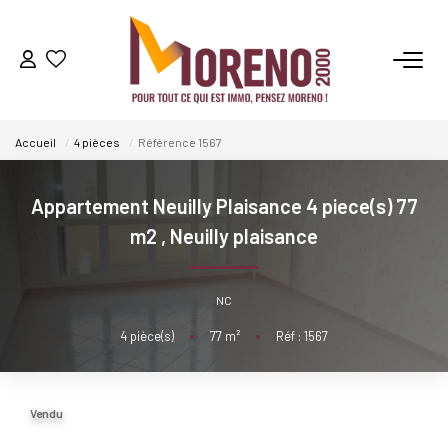
VENTES
Accueil
4 pièces
Référence 1567
LOCATIONS
Appartement Neuilly Plaisance 4 piece(s) 77
GESTION
m2
,
Neuilly plaisance
ESTIMATION
NC
4
pièce(s)
•
77
m²
•
Réf : 1567
NOS AGENCES
Qui Sommes-Nous ?
Vendu
Notre Équipe