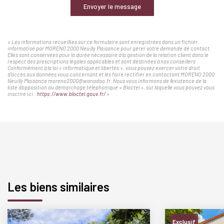
Envoyer le message
« Les informations recueillies sur ce formulaire sont enregistrées dans un fichier
informatisé par MORENO 2000 Neuilly Plaisance pour gérer votre demande de contact.
Elles sont conservées pour la durée nécessaire à la gestion de la relation client dans le
respect des prescriptions légales applicables et sont destinées à nos conseillers
Conformément à la loi « informatique et libertés », vous pouvez exercer votre droit
d'accès aux données vous concernant et les faire rectifier en contactant MORENO 2000
Neuilly Plaisance moreno2000@wanadoo.fr. Nous vous informons de l'existence de la
liste d'opposition au démarchage téléphonique « Bloctel », sur laquelle vous pouvez vous
inscrire ici :
https://www.bloctel.gouv.fr/
»
Les biens similaires
Exclusif