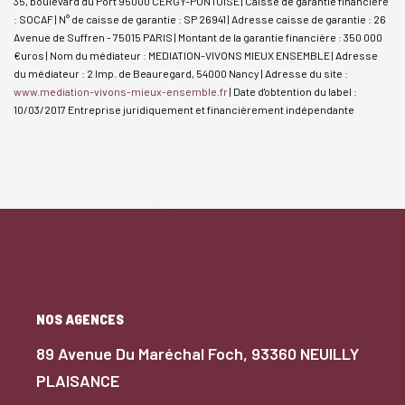
35, boulevard du Port 95000 CERGY-PONTOISE | Caisse de garantie financière
: SOCAF | N° de caisse de garantie : SP 26941 | Adresse caisse de garantie : 26
Avenue de Suffren - 75015 PARIS | Montant de la garantie financière : 350 000
€uros | Nom du médiateur : MEDIATION-VIVONS MIEUX ENSEMBLE | Adresse
du médiateur : 2 Imp. de Beauregard, 54000 Nancy | Adresse du site :
www.mediation-vivons-mieux-ensemble.fr
| Date d'obtention du label :
10/03/2017
Entreprise juridiquement et financièrement indépendante
NOS AGENCES
89 Avenue Du Maréchal Foch, 93360 NEUILLY
PLAISANCE