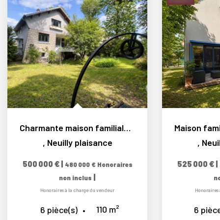
Charmante maison familiale 6 pièces avec jardin arboré sans...
,
Neuilly plaisance
,
Neui
500 000 €
|
525 000 €
|
480 000 €
Honoraires
|
non inclus
n
Honoraires à la charge du vendeur
Honoraires 
110
m²
6
pièce(s)
6
pièce