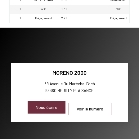
1
W.C.
1.31
WC
1
Dégagement
2.21
Dégagement
MORENO 2000
89 Avenue Du Maréchal Foch
93360
NEUILLY PLAISANCE
Nous écrire
Voir le numéro