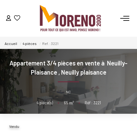
VENTES
Accueil
4 pièces
Ref. : 3221
LOCATIONS
Appartement 3/4 pièces en vente à Neuilly-
GESTION
Plaisance
,
Neuilly plaisance
ESTIMATION
NC
4
pièce(s)
•
65
m²
•
Réf : 3221
NOS AGENCES
Qui Sommes-Nous ?
Vendu
Notre Équipe