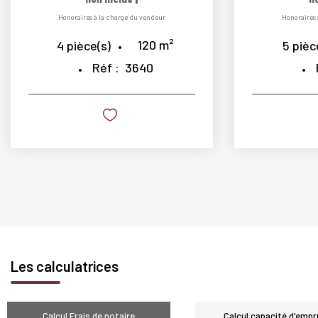
Honoraires à la charge du vendeur
Honoraires 
120
m²
4
pièce(s)
5
pièc
Réf :
3640
Les calculatrices
Calcul Frais de notaire
Calcul capacité d'empr