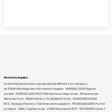
Mentions légales
Ce bien fait partie d'une copropriété de 488 lots.Les charges annuelles sont
de 1790€.
Affichage des informations légales : MORENO 2000 | Raison
sociale : MORENO 2000 GESTION | Adresse siège social : 89 Avenue du
Maréchal Foch - 93360 NEUILLY PLAISANCE | Siret : 50460208700018 |
RCS : Bobigny | Numero TVA Intracommunautaire : FR23504602087 | Forme
juridique : SARL | Capital social : 2 600 | Assurance RCP : 105708080 |
Carte T :