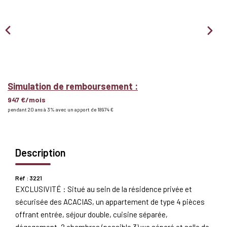
Nous Rejoindre
BIENS VENDUS
EXTRANET
Simulation de remboursement :
947 €/mois
Espace Bailleur
pendant 20 ans à 3% avec un apport de 18 974 €
Espace Locataire
Description
Réf : 3221
EXCLUSIVITÉ : Situé au sein de la résidence privée et
sécurisée des ACACIAS, un appartement de type 4 pièces
offrant entrée, séjour double, cuisine séparée,
dégagement, 2 chambres (possible 3) wc séparé et salle de