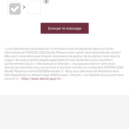
Envoyer le message
« Les informations recueillies sur ce formulaire sont enregistrées dans un fichier
informatisé par MORENO 2000 Neuilly Plaisance pour gérer votre demande de contact.
Elles sont conservées pour la durée nécessaire à la gestion de la relation client dans le
respect des prescriptions légales applicables et sont destinées à nos conseillers
Conformément à la loi « informatique et libertés », vous pouvez exercer votre droit
d'accès aux données vous concernant et les faire rectifier en contactant MORENO 2000
Neuilly Plaisance moreno2000@wanadoo.fr. Nous vous informons de l'existence de la
liste d'opposition au démarchage téléphonique « Bloctel », sur laquelle vous pouvez vous
inscrire ici :
https://www.bloctel.gouv.fr/
»