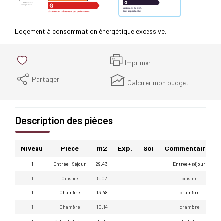
Logement à consommation énergétique excessive.
Imprimer
Partager
Calculer mon budget
Description des pièces
Niveau
Pièce
m2
Exp.
Sol
Commentaires
1
Entrée - Séjour
29.43
Entrée + séjour
1
Cuisine
5.07
cuisine
1
Chambre
13.48
chambre
1
Chambre
10.14
chambre
1
Salle de bains
3.52
salle de bain