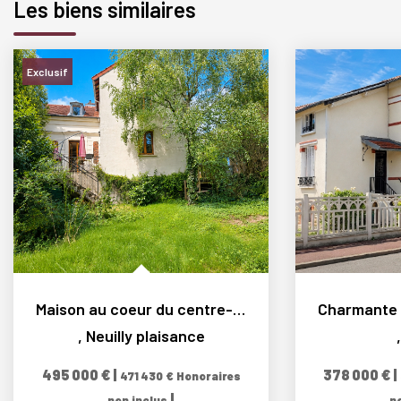
Les biens similaires
Exclusif
Maison au coeur du centre-ville, sur un magnifique terrain...
,
Neuilly plaisance
495 000 €
|
378 000 €
|
471 430 €
Honoraires
|
non inclus
n