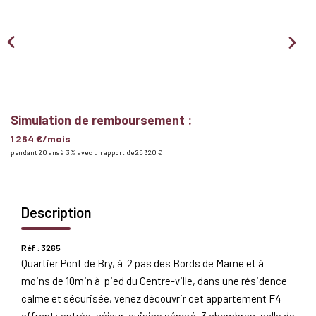
Nous Rejoindre
BIENS VENDUS
EXTRANET
Simulation de remboursement :
1 264 €/mois
Espace Bailleur
pendant 20 ans à 3% avec un apport de 25 320 €
Espace Locataire
Description
Réf : 3265
Quartier Pont de Bry, à 2 pas des Bords de Marne et à
moins de 10min à pied du Centre-ville, dans une résidence
calme et sécurisée, venez découvrir cet appartement F4
offrant: entrée, séjour, cuisine séparé, 3 chambres, salle de