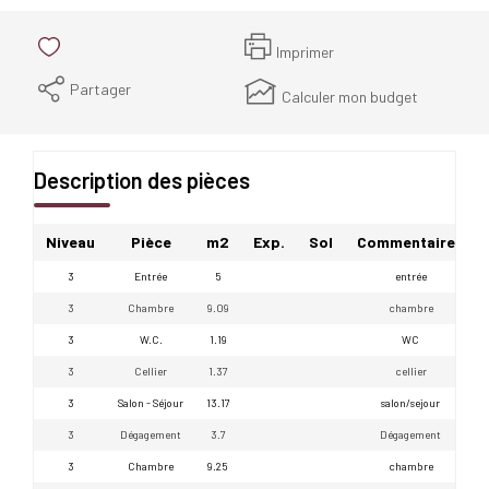
Imprimer
Partager
Calculer mon budget
Description des pièces
Niveau
Pièce
m2
Exp.
Sol
Commentaires
3
Entrée
5
entrée
3
Chambre
9.09
chambre
3
W.C.
1.19
WC
3
Cellier
1.37
cellier
3
Salon - Séjour
13.17
salon/sejour
3
Dégagement
3.7
Dégagement
3
Chambre
9.25
chambre