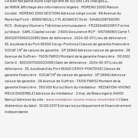
Ce bien fait partie d'une copropriété de 102 lots.Les charges annuelles sont
de 1685€.
Affichage des informations légales : MORENO 2000 | Raison
sociale : MORENO 2000 GESTION | Adresse siège social : 89 Avenue du
Maréchal Foch - 93360 NEUILLY PLAISANCE | Siret : 50460208700018 |
RCS : Bobigny | Numero TVA Intracommunautaire : FR23504602087 | Forme
juridique : SARL | Capital social : 2 600 | Assurance RCP : 105708080 |
Carte T :
93012017000022095 | Date de délivrance : 2024-03-07 | Lieu de délivrance :
35, boulevard du Port 95000 Cergy-Pontoise | Caisse de garantie financière :
SOCAF. | N° de caisse de garantie : SP 26941 | Adresse caisse de garantie : 26
Avenue de Suffren - 75015 PARIS | Montant de la garantie financière : 110 000 |
Carte G : 93012017000022095 | Date de délivrance : 2024-03-07 | Lieu de
délivrance : 35, boulevard du Port 95000 CERGY-PONTOISE | Caisse de
garantie financière : SOCAF | N° de caisse de garantie : SP 26941 | Adresse
caisse de garantie : 26 Avenue de Suffren - 75015 PARIS | Montant de la
garantie financière : 350 000 €uros | Nom du médiateur : MEDIATION-VIVONS
MIEUX ENSEMBLE | Adresse du médiateur : 2 Imp. de Beauregard, 54000
Nancy | Adresse du site :
www.mediation-vivons-mieux-ensemble.fr
| Date
d'obtention du label : 10/03/2017
Entreprise juridiquement et financièrement
indépendante