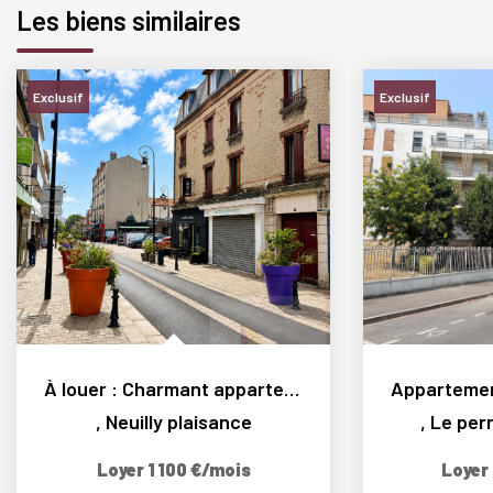
Les biens similaires
Exclusif
Exclusif
À louer : Charmant appartement 3 pièces calme au...
,
Neuilly plaisance
,
Le per
Loyer 1 100 €/mois
Loyer