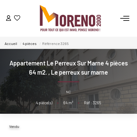
VENTES
Accueil
4 pièces
Référence 3265
LOCATIONS
Appartement Le Perreux Sur Marne 4 pièces
GESTION
64 m2.
,
Le perreux sur marne
ESTIMATION
NC
4
pièce(s)
•
64
m²
•
Réf : 3265
NOS AGENCES
Qui Sommes-Nous ?
Vendu
Notre Équipe