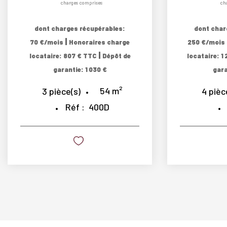
charges comprises
ch
dont charges récupérables:
dont char
|
70 €/mois
Honoraires charge
250 €/mois
|
locataire: 807 € TTC
Dépôt de
locataire: 1
garantie: 1 030 €
gara
54
m²
3
pièce(s)
4
pièc
Réf :
400D