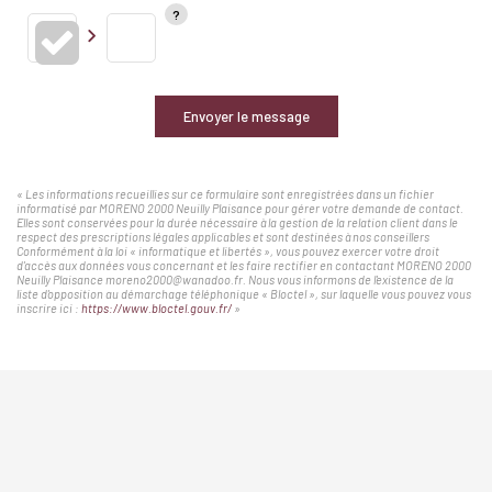
Envoyer le message
« Les informations recueillies sur ce formulaire sont enregistrées dans un fichier
informatisé par MORENO 2000 Neuilly Plaisance pour gérer votre demande de contact.
Elles sont conservées pour la durée nécessaire à la gestion de la relation client dans le
respect des prescriptions légales applicables et sont destinées à nos conseillers
Conformément à la loi « informatique et libertés », vous pouvez exercer votre droit
d'accès aux données vous concernant et les faire rectifier en contactant MORENO 2000
Neuilly Plaisance moreno2000@wanadoo.fr. Nous vous informons de l'existence de la
liste d'opposition au démarchage téléphonique « Bloctel », sur laquelle vous pouvez vous
inscrire ici :
https://www.bloctel.gouv.fr/
»