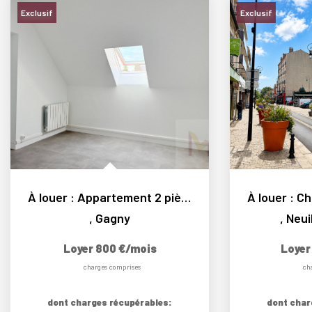
Exclusif
Exclusif
À louer : Appartement 2 pièces refait à neuf à Gagny...
,
Gagny
,
Neui
Loyer 800 €/mois
Loyer
charges comprises
ch
dont charges récupérables:
dont char