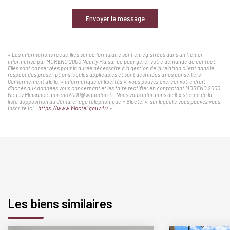
Envoyer le message
« Les informations recueillies sur ce formulaire sont enregistrées dans un fichier
informatisé par MORENO 2000 Neuilly Plaisance pour gérer votre demande de contact.
Elles sont conservées pour la durée nécessaire à la gestion de la relation client dans le
respect des prescriptions légales applicables et sont destinées à nos conseillers
Conformément à la loi « informatique et libertés », vous pouvez exercer votre droit
d'accès aux données vous concernant et les faire rectifier en contactant MORENO 2000
Neuilly Plaisance moreno2000@wanadoo.fr. Nous vous informons de l'existence de la
liste d'opposition au démarchage téléphonique « Bloctel », sur laquelle vous pouvez vous
inscrire ici :
https://www.bloctel.gouv.fr/
»
Les biens similaires