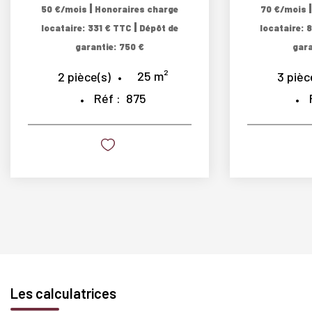
|
50 €/mois
Honoraires charge
70 €/mois
|
locataire: 331 € TTC
Dépôt de
locataire: 
garantie: 750 €
gara
25
m²
2
pièce(s)
3
pièc
Réf :
875
Les calculatrices