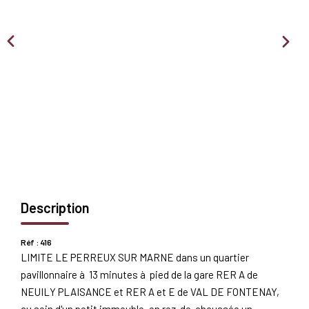
Nous Rejoindre
BIENS VENDUS
EXTRANET
Espace Bailleur
Espace Locataire
Description
Réf : 416
LIMITE LE PERREUX SUR MARNE dans un quartier
pavillonnaire à 13 minutes à pied de la gare RER A de
NEUILY PLAISANCE et RER A et E de VAL DE FONTENAY,
au sein d'un petit immeuble, en rez-de-chaussée un