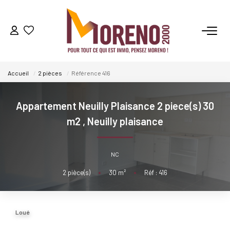
VENTES
Accueil
2 pièces
Référence 416
LOCATIONS
Appartement Neuilly Plaisance 2 piece(s) 30
GESTION
m2
,
Neuilly plaisance
ESTIMATION
NC
2
pièce(s)
•
30
m²
•
Réf : 416
NOS AGENCES
Qui Sommes-Nous ?
Loué
Notre Équipe