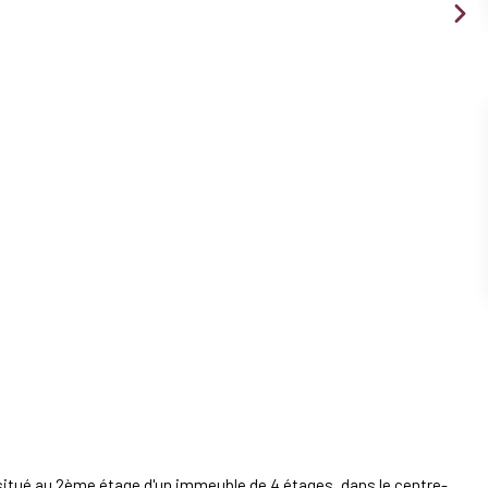
situé au 2ème étage d'un immeuble de 4 étages, dans le centre-