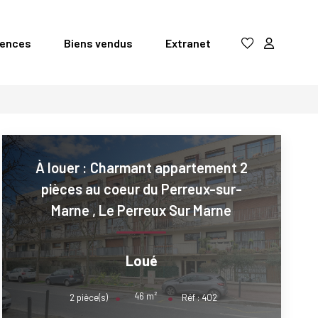
gences
Biens vendus
Extranet
À louer : Charmant appartement 2
pièces au coeur du Perreux-sur-
Marne
,
Le Perreux Sur Marne
Loué
46
m²
2
pièce(s)
Réf :
402