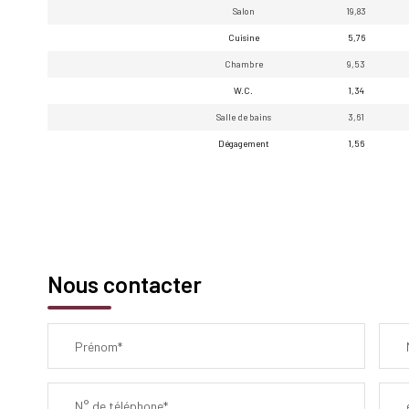
Salon
19,83
Cuisine
5,76
Chambre
9,53
W.C.
1,34
Salle de bains
3,61
Dégagement
1,56
Nous contacter
Prénom*
N° de téléphone*