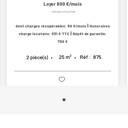
Loyer 800 €/mois
charges comprises
|
dont charges récupérables: 50 €/mois
Honoraires
|
charge locataire: 331 € TTC
Dépôt de garantie:
750 €
25
m²
Réf :
875
2
pièce(s)