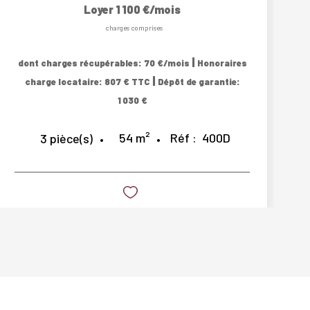
Loyer 1 100 €/mois
charges comprises
|
dont charges récupérables: 70 €/mois
Honoraires
|
charge locataire: 807 € TTC
Dépôt de garantie:
1 030 €
54
m²
Réf :
400D
3
pièce(s)