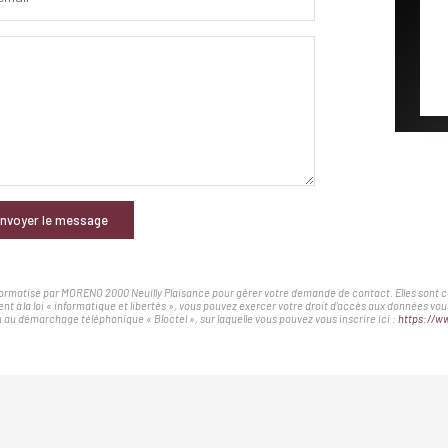
nvoyer le message
nformatisé par MORENO 2000 Neuilly Plaisance pour gérer votre demande de contact. Elles sont con
nt à la loi « informatique et libertés », vous pouvez exercer votre droit d'accès aux données v
au démarchage téléphonique « Bloctel », sur laquelle vous pouvez vous inscrire ici :
https://ww