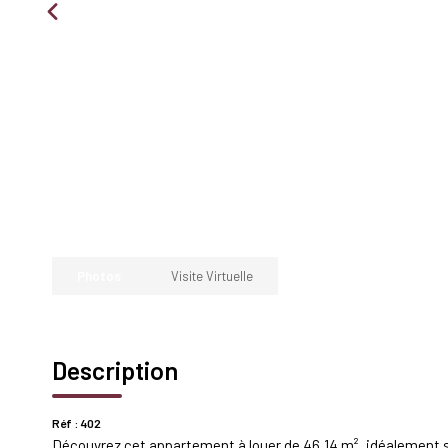
Photos
Visite Virtuelle
Description
Réf : 402
Découvrez cet appartement à louer de 46,14 m², idéalement 