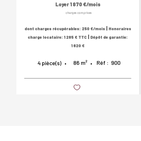
Loyer 1 870 €/mois
charges comprises
|
dont charges récupérables: 250 €/mois
Honoraires
|
charge locataire: 1 285 € TTC
Dépôt de garantie:
1 620 €
86
m²
Réf :
900
4
pièce(s)