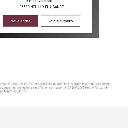
18 Boulevard Gallieni
93360
NEUILLY PLAISANCE
Nous écrire
Voir le numéro
servées pour la durée nécessaire à la gestion de la relation client dans le respect
ous concernant et les faire rectifier en contactant MORENO 2000 Neuilly Plaisance
w.bloctel.gouv.fr/
»