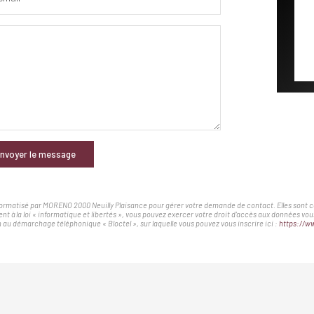
nvoyer le message
nformatisé par MORENO 2000 Neuilly Plaisance pour gérer votre demande de contact. Elles sont con
nt à la loi « informatique et libertés », vous pouvez exercer votre droit d'accès aux données v
au démarchage téléphonique « Bloctel », sur laquelle vous pouvez vous inscrire ici :
https://ww