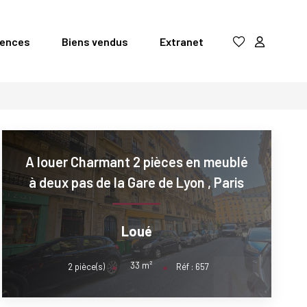
gences
Biens vendus
Extranet
A louer Charmant 2 pièces en meublé
à deux pas de la Gare de Lyon
,
Paris
Loué
33
m²
2
pièce(s)
Réf :
657