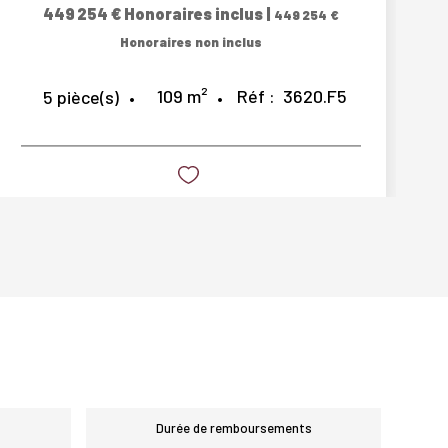
449 254 €
Honoraires inclus
|
449 254 €
Honoraires non inclus
109
m²
Réf :
3620.F5
5
pièce(s)
Durée de remboursements