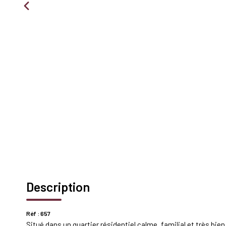
Description
Réf : 657
Situé dans un quartier résidentiel calme, familial et très bie