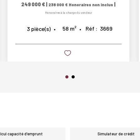
249 000 €
|
|
236 000 €
Honoraires non inclus
Honoraires à la charge du vendeur
58
m²
Réf :
3669
3
pièce(s)
lcul capacité d'emprunt
Simulateur de crédit