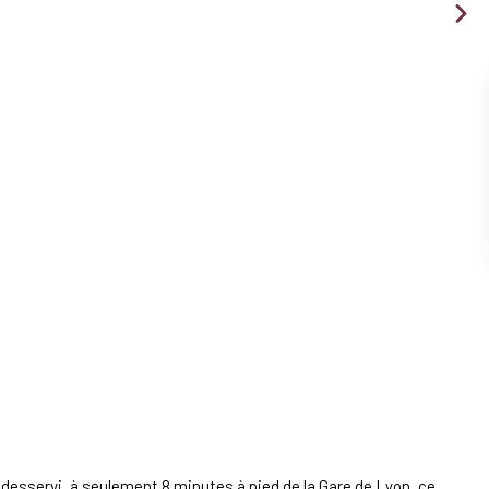
n desservi, à seulement 8 minutes à pied de la Gare de Lyon, ce