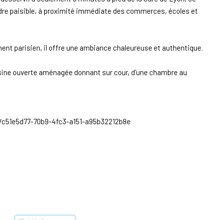
dre paisible, à proximité immédiate des commerces, écoles et
nt parisien, il offre une ambiance chaleureuse et authentique.
uisine ouverte aménagée donnant sur cour, d'une chambre au
om/c51e5d77-70b9-4fc3-a151-a95b32212b8e