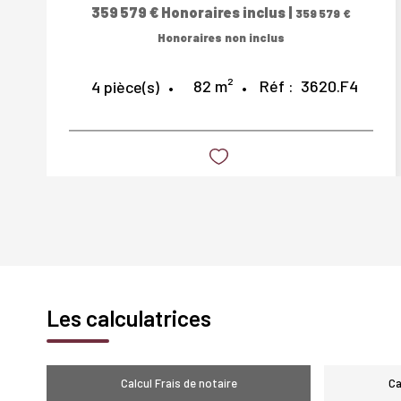
359 579 €
Honoraires inclus
|
359 579 €
Honoraires non inclus
82
m²
Réf :
3620.F4
4
pièce(s)
Les calculatrices
Calcul Frais de notaire
Ca