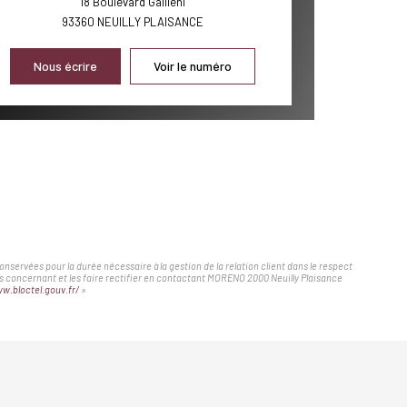
18 Boulevard Gallieni
93360
NEUILLY PLAISANCE
Nous écrire
Voir le numéro
servées pour la durée nécessaire à la gestion de la relation client dans le respect
ous concernant et les faire rectifier en contactant MORENO 2000 Neuilly Plaisance
w.bloctel.gouv.fr/
»