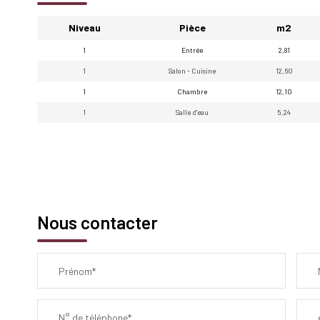
Niveau
Pièce
m2
1
Entrée
2,81
1
Salon - Cuisine
12,60
1
Chambre
12,10
1
Salle d'eau
5,24
Nous contacter
Prénom*
N° de téléphone*