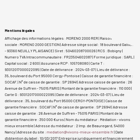
Mentions légales
Affichage des informations légales : MORENO 2000 RER | Raison
sociale : MORENO 2000 GESTION | Adresse siège social : 18 boulevard Gallieni
- 93360 NEUILLY PLAISANCE | Siret : 50460208700026 | RCS : Bobigny |
Numero TVA Intracommunautaire : FR23504602087 | Forme juridique : SARL |
Capital social : 2 600 | Assurance RCP : 105708080 |
Carte T :
93012017000022095 | Date de délivrance : 2024-03-07 | Lieu de délivrance :
35, boulevard du Port 95000 Cergy-Pontoise | Caisse de garantie financière :
SOCAF. | N° de caisse de garantie : SP 26941 | Adresse caisse de garantie : 26
Avenue de Suffren - 75015 PARIS | Montant de la garantie financière : 110 000 |
Carte G : 93012017000022095 | Date de délivrance : 2024-03-07 | Lieu de
délivrance : 35, boulevard du Port 95000 CERGY-PONTOISE | Caisse de
garantie financière : SOCAF | N° de caisse de garantie : SP 26941 | Adresse
caisse de garantie : 26 Avenue de Suffren - 75015 PARIS | Montant de la
garantie financière : 350 000 €uros | Nom du médiateur : Médiation - vivons
mieux ensemble | Adresse du médiateur : 2 Imp. de Beauregard, 54000
Nancy | Adresse du site :
mediation@vivons-mieux-ensemble.fr
| Date
d'obtention du label : 10/03/2017
Entreprise juridiquement et financièrement