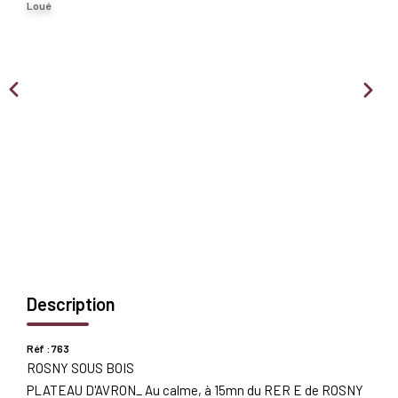
Loué
Nous Rejoindre
BIENS VENDUS
EXTRANET
Espace Bailleur
Espace Locataire
Description
Réf : 763
ROSNY SOUS BOIS
PLATEAU D'AVRON_ Au calme, à 15mn du RER E de ROSNY