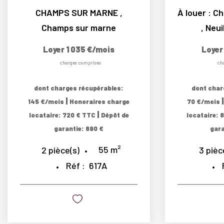
CHAMPS SUR MARNE
,
Champs sur marne
,
Neui
Loyer 1 035 €/mois
Loyer
charges comprises
ch
dont charges récupérables:
dont char
|
145 €/mois
Honoraires charge
70 €/mois
|
locataire: 720 € TTC
Dépôt de
locataire: 
garantie: 890 €
gara
55
m²
2
pièce(s)
3
pièc
Réf :
617A