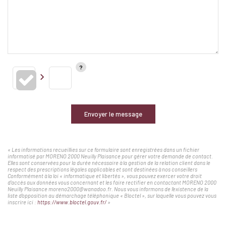
Envoyer le message
« Les informations recueillies sur ce formulaire sont enregistrées dans un fichier
informatisé par MORENO 2000 Neuilly Plaisance pour gérer votre demande de contact.
Elles sont conservées pour la durée nécessaire à la gestion de la relation client dans le
respect des prescriptions légales applicables et sont destinées à nos conseillers
Conformément à la loi « informatique et libertés », vous pouvez exercer votre droit
d'accès aux données vous concernant et les faire rectifier en contactant MORENO 2000
Neuilly Plaisance moreno2000@wanadoo.fr. Nous vous informons de l'existence de la
liste d'opposition au démarchage téléphonique « Bloctel », sur laquelle vous pouvez vous
inscrire ici :
https://www.bloctel.gouv.fr/
»