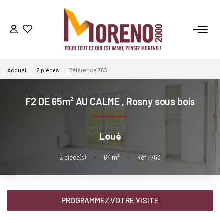
VENTES
Accueil
2 pièces
Référence 763
LOCATIONS
F2 DE 65m² AU CALME
,
Rosny sous bois
GESTION
Loué
ESTIMATION
2
pièce(s)
•
64
m²
•
Réf : 763
NOS AGENCES
Qui Sommes-Nous ?
PROGRAMMEZ VOTRE VISITE
Notre Équipe