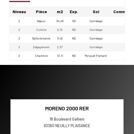
Niveau
Pièce
m2
Exp.
Sol
Commenta
2
Séjour
34,46
SO
Carrelage
2
Cuisine
9,12
NE
Carrelage
2
Salle de bains
5,42
NE
Carrelage
2
Dégagement
2,37
Carrelage
2
Chambre
13,11
NE
Parquet Flottant
MORENO 2000 RER
18 Boulevard Gallieni
93360
NEUILLY PLAISANCE