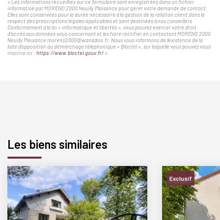
« Les informations recueillies sur ce formulaire sont enregistrées dans un fichier
informatisé par MORENO 2000 Neuilly Plaisance pour gérer votre demande de contact.
Elles sont conservées pour la durée nécessaire à la gestion de la relation client dans le
respect des prescriptions légales applicables et sont destinées à nos conseillers
Conformément à la loi « informatique et libertés », vous pouvez exercer votre droit
d'accès aux données vous concernant et les faire rectifier en contactant MORENO 2000
Neuilly Plaisance moreno2000@wanadoo.fr. Nous vous informons de l'existence de la
liste d'opposition au démarchage téléphonique « Bloctel », sur laquelle vous pouvez vous
inscrire ici :
https://www.bloctel.gouv.fr/
»
Les biens similaires
Exclusif