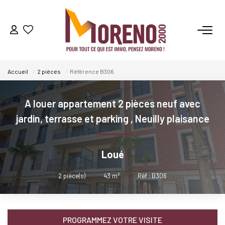
VENTES
Accueil
2 pièces
Référence B306
LOCATIONS
A louer appartement 2 pièces neuf avec
GESTION
jardin, terrasse et parking
,
Neuilly plaisance
ESTIMATION
Loué
NOS AGENCES
2
pièce(s)
•
43
m²
•
Réf : B306
Qui Sommes-Nous ?
Notre Équipe
PROGRAMMEZ VOTRE VISITE