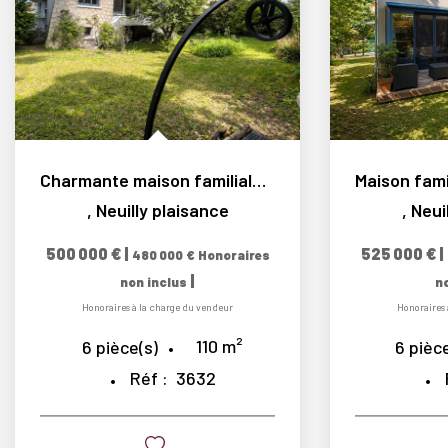
Charmante maison familiale 6 pièces avec jardin arboré sans...
,
Neuilly plaisance
,
Neui
500 000 €
|
525 000 €
|
480 000 €
Honoraires
|
non inclus
n
Honoraires à la charge du vendeur
Honoraires 
110
m²
6
pièce(s)
6
pièce
Réf :
3632