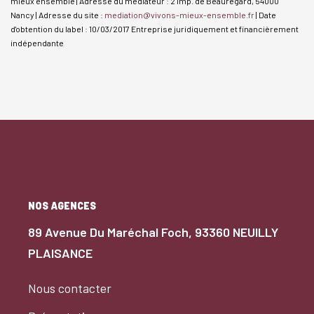
mieux ensemble | Adresse du médiateur : 2 Imp. de Beauregard, 54000
Nancy | Adresse du site :
mediation@vivons-mieux-ensemble.fr
| Date
d'obtention du label : 10/03/2017
Entreprise juridiquement et financièrement
indépendante
NOS AGENCES
89 Avenue Du Maréchal Foch, 93360 NEUILLY
PLAISANCE
Nous contacter