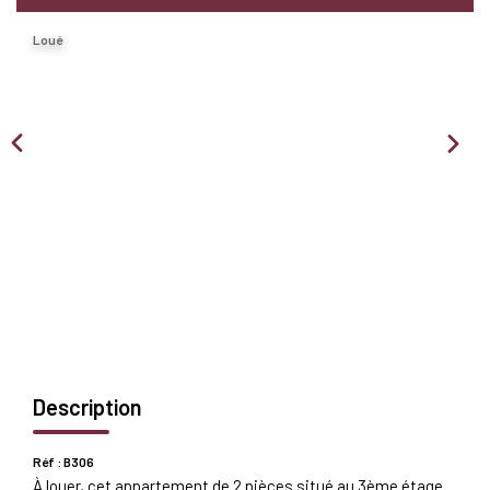
Nous Rejoindre
Loué
BIENS VENDUS
EXTRANET
Espace Bailleur
Espace Locataire
Description
Réf : B306
À louer, cet appartement de 2 pièces situé au 3ème étage