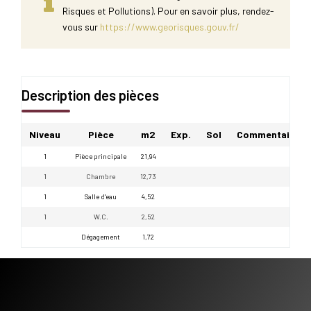
Risques et Pollutions). Pour en savoir plus, rendez-
vous sur
https://www.georisques.gouv.fr/
Description des pièces
Niveau
Pièce
m2
Exp.
Sol
Commentaires
1
Pièce principale
21,94
1
Chambre
12,73
1
Salle d'eau
4,52
1
W.C.
2,52
Dégagement
1,72