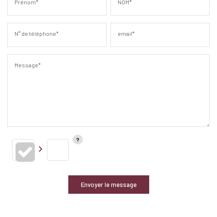
Prénom*
NOM*
N° de téléphone*
email*
Message*
Envoyer le message