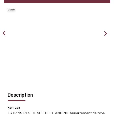
Nous Rejoindre
Loué
BIENS VENDUS
EXTRANET
Espace Bailleur
Espace Locataire
Description
Réf : 298
F3 DANS RÉSIDENCE DE STANDING. Appartement de type