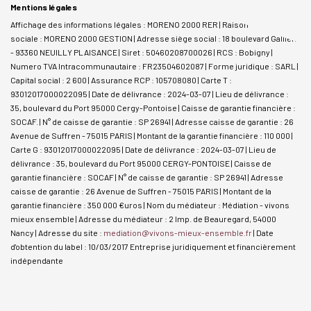
Mentions légales
Affichage des informations légales : MORENO 2000 RER | Raison
sociale : MORENO 2000 GESTION | Adresse siège social : 18 boulevard Gallieni
- 93360 NEUILLY PLAISANCE | Siret : 50460208700026 | RCS : Bobigny |
Numero TVA Intracommunautaire : FR23504602087 | Forme juridique : SARL |
Capital social : 2 600 | Assurance RCP : 105708080 |
Carte T :
93012017000022095 | Date de délivrance : 2024-03-07 | Lieu de délivrance :
35, boulevard du Port 95000 Cergy-Pontoise | Caisse de garantie financière :
SOCAF. | N° de caisse de garantie : SP 26941 | Adresse caisse de garantie : 26
Avenue de Suffren - 75015 PARIS | Montant de la garantie financière : 110 000 |
Carte G : 93012017000022095 | Date de délivrance : 2024-03-07 | Lieu de
délivrance : 35, boulevard du Port 95000 CERGY-PONTOISE | Caisse de
garantie financière : SOCAF | N° de caisse de garantie : SP 26941 | Adresse
caisse de garantie : 26 Avenue de Suffren - 75015 PARIS | Montant de la
garantie financière : 350 000 €uros | Nom du médiateur : Médiation - vivons
mieux ensemble | Adresse du médiateur : 2 Imp. de Beauregard, 54000
Nancy | Adresse du site :
mediation@vivons-mieux-ensemble.fr
| Date
d'obtention du label : 10/03/2017
Entreprise juridiquement et financièrement
indépendante