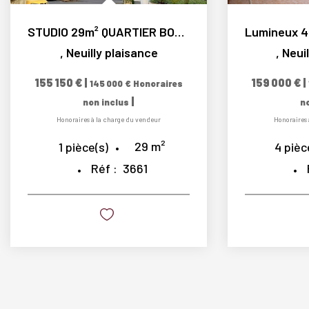
STUDIO 29m² QUARTIER BORDS DE MARNE
,
Neuilly plaisance
,
Neui
155 150 €
|
159 000 €
|
145 000 €
Honoraires
|
non inclus
n
Honoraires à la charge du vendeur
Honoraires 
29
m²
1
pièce(s)
4
pièc
Réf :
3661