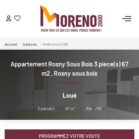
VENTES
Accueil
3 pièces
Référence 298
LOCATIONS
Appartement Rosny Sous Bois 3 piece(s) 67
GESTION
m2
,
Rosny sous bois
ESTIMATION
Loué
NOS AGENCES
3
pièce(s)
•
67
m²
•
Réf : 298
Qui Sommes-Nous ?
Notre Équipe
PROGRAMMEZ VOTRE VISITE