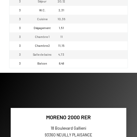
3
Séjour
20,12
3
W.C.
2,31
3
Cuisine
10,36
3
Dégagement
1,51
3
Chambre 1
11
3
Chambre 2
11,15
3
Salle de bains
4,73
3
Balcon
8,48
MORENO 2000 RER
18 Boulevard Gallieni
93360
NEUILLY PLAISANCE