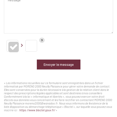
Envoyer le message
« Les informations recueillies sur ce formulaire sont enregistrées dans un fichier
informatisé par MORENO 2000 Neuilly Plaisance pour gérer votre demande de contact.
Elles sont conservées pour la durée nécessaire à la gestion de la relation client dans le
respect des prescriptions légales applicables et sont destinées à nos conseillers
Conformément à la loi « informatique et libertés », vous pouvez exercer votre droit
d'accès aux données vous concernant et les faire rectifier en contactant MORENO 2000
Neuilly Plaisance moreno2000@wanadoo.fr. Nous vous informons de l'existence de la
liste d'opposition au démarchage téléphonique « Bloctel », sur laquelle vous pouvez vous
inscrire ici :
https://www.bloctel.gouv.fr/
»