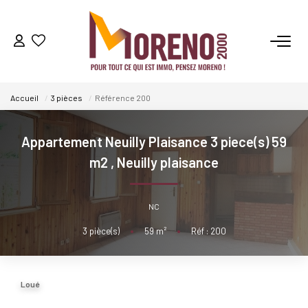
VENTES
Accueil
3 pièces
Référence 200
LOCATIONS
Appartement Neuilly Plaisance 3 piece(s) 59
GESTION
m2
,
Neuilly plaisance
ESTIMATION
NC
3
pièce(s)
•
59
m²
•
Réf : 200
NOS AGENCES
Qui Sommes-Nous ?
Loué
Notre Équipe