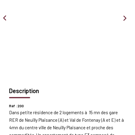
Nous Rejoindre
BIENS VENDUS
EXTRANET
Espace Bailleur
Espace Locataire
Description
Réf : 200
Dans petite résidence de 2 logements à 15 mn des gare
RER de Neuilly Plaisance (A) et Val de Fontenay (A et E) et à
4mn du centre ville de Neuilly Plaisance et proche des
commodités. Un appartement de type F3 composé de