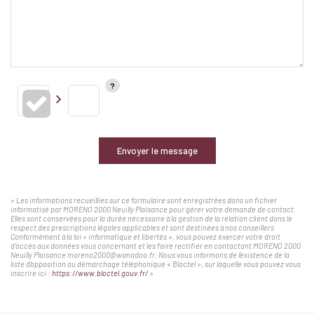
Envoyer le message
« Les informations recueillies sur ce formulaire sont enregistrées dans un fichier
informatisé par MORENO 2000 Neuilly Plaisance pour gérer votre demande de contact.
Elles sont conservées pour la durée nécessaire à la gestion de la relation client dans le
respect des prescriptions légales applicables et sont destinées à nos conseillers
Conformément à la loi « informatique et libertés », vous pouvez exercer votre droit
d'accès aux données vous concernant et les faire rectifier en contactant MORENO 2000
Neuilly Plaisance moreno2000@wanadoo.fr. Nous vous informons de l'existence de la
liste d'opposition au démarchage téléphonique « Bloctel », sur laquelle vous pouvez vous
inscrire ici :
https://www.bloctel.gouv.fr/
»