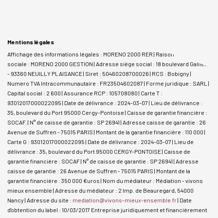
Mentions légales
Affichage des informations légales : MORENO 2000 RER | Raison
sociale : MORENO 2000 GESTION | Adresse siège social : 18 boulevard Gallieni
- 93360 NEUILLY PLAISANCE | Siret : 50460208700026 | RCS : Bobigny |
Numero TVA Intracommunautaire : FR23504602087 | Forme juridique : SARL |
Capital social : 2 600 | Assurance RCP : 105708080 |
Carte T :
93012017000022095 | Date de délivrance : 2024-03-07 | Lieu de délivrance :
35, boulevard du Port 95000 Cergy-Pontoise | Caisse de garantie financière :
SOCAF. | N° de caisse de garantie : SP 26941 | Adresse caisse de garantie : 26
Avenue de Suffren - 75015 PARIS | Montant de la garantie financière : 110 000 |
Carte G : 93012017000022095 | Date de délivrance : 2024-03-07 | Lieu de
délivrance : 35, boulevard du Port 95000 CERGY-PONTOISE | Caisse de
garantie financière : SOCAF | N° de caisse de garantie : SP 26941 | Adresse
caisse de garantie : 26 Avenue de Suffren - 75015 PARIS | Montant de la
garantie financière : 350 000 €uros | Nom du médiateur : Médiation - vivons
mieux ensemble | Adresse du médiateur : 2 Imp. de Beauregard, 54000
Nancy | Adresse du site :
mediation@vivons-mieux-ensemble.fr
| Date
d'obtention du label : 10/03/2017
Entreprise juridiquement et financièrement