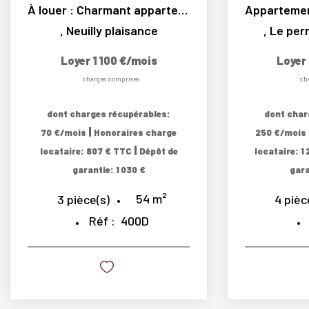
À louer : Charmant appartement 3 pièces calme au...
,
Neuilly plaisance
,
Le per
Loyer 1 100 €/mois
Loyer
charges comprises
ch
dont charges récupérables:
dont char
|
70 €/mois
Honoraires charge
250 €/mois
|
locataire: 807 € TTC
Dépôt de
locataire: 1
garantie: 1 030 €
gara
54
m²
3
pièce(s)
4
pièc
Réf :
400D