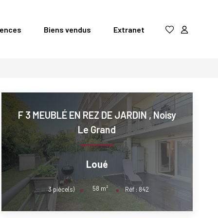
gences
Biens vendus
Extranet
F 3 MEUBLÉ EN REZ DE JARDIN
,
Noisy
Le Grand
Loué
58
m²
3
pièce(s)
Réf :
842