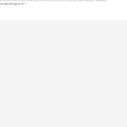
w.bloctel.gouv.fr/
»