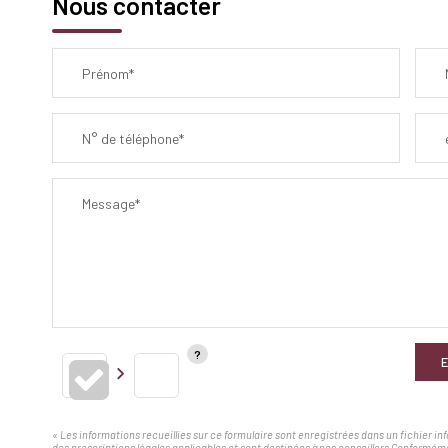
Nous contacter
Prénom*
N° de téléphone*
Message*
E
« Les informations recueillies sur ce formulaire sont enregistrées dans un fichier i
des prescriptions légales applicables et sont destinées à nos conseillers Conforméme