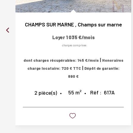
CHAMPS SUR MARNE
,
Champs sur marne
Loyer 1 035 €/mois
charges comprises
|
dont charges récupérables: 145 €/mois
Honoraires
|
charge locataire: 720 € TTC
Dépôt de garantie:
890 €
55
m²
Réf :
617A
2
pièce(s)