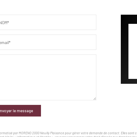
NOM*
email*
nvoyer le message
nformatisé par MORENO 2000 Neuilly Plaisance pour gérer votre demande de contact. Elles sont con
nt à la loi « informatique et libertés », vous pouvez exercer votre droit d'accès aux données v