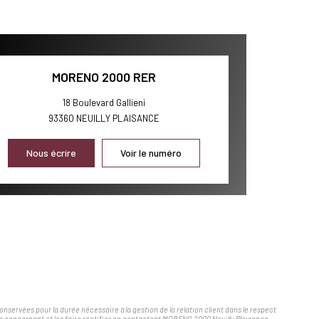
MORENO 2000 RER
18 Boulevard Gallieni
93360
NEUILLY PLAISANCE
Nous écrire
Voir le numéro
servées pour la durée nécessaire à la gestion de la relation client dans le respect
ous concernant et les faire rectifier en contactant MORENO 2000 Neuilly Plaisance