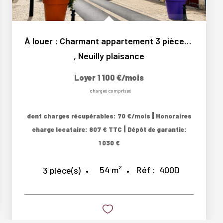
À louer : Charmant appartement 3 pièces calme au...
,
Neuilly plaisance
Loyer 1 100 €/mois
charges comprises
|
dont charges récupérables: 70 €/mois
Honoraires
|
charge locataire: 807 € TTC
Dépôt de garantie:
1 030 €
54
m²
Réf :
400D
3
pièce(s)