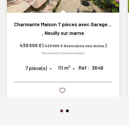
Charmante Maison 7 pièces avec Garage et Jardin
,
Neuilly sur marne
439 000 €
|
|
423 000 €
Honoraires non inclus
Honoraires à la charge du vendeur
111
m²
Réf :
3648
7
pièce(s)