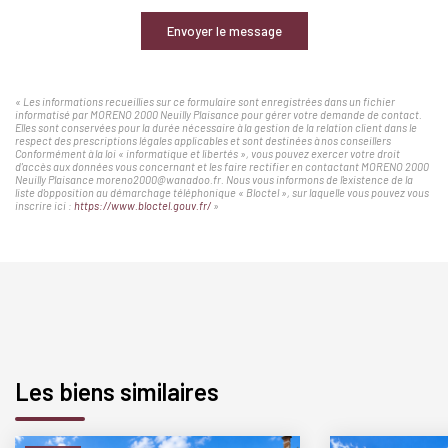
Envoyer le message
« Les informations recueillies sur ce formulaire sont enregistrées dans un fichier
informatisé par MORENO 2000 Neuilly Plaisance pour gérer votre demande de contact.
Elles sont conservées pour la durée nécessaire à la gestion de la relation client dans le
respect des prescriptions légales applicables et sont destinées à nos conseillers
Conformément à la loi « informatique et libertés », vous pouvez exercer votre droit
d'accès aux données vous concernant et les faire rectifier en contactant MORENO 2000
Neuilly Plaisance moreno2000@wanadoo.fr. Nous vous informons de l'existence de la
liste d'opposition au démarchage téléphonique « Bloctel », sur laquelle vous pouvez vous
inscrire ici :
https://www.bloctel.gouv.fr/
»
Les biens similaires