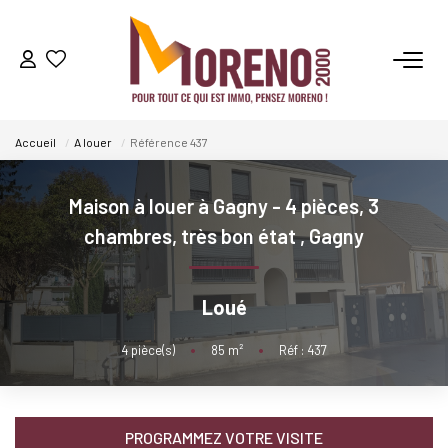
VENTES
Accueil
A louer
Référence 437
LOCATIONS
Maison à louer à Gagny - 4 pièces, 3
GESTION
chambres, très bon état
,
Gagny
ESTIMATION
Loué
NOS AGENCES
4
pièce(s)
•
85
m²
•
Réf : 437
Qui Sommes-Nous ?
Notre Équipe
PROGRAMMEZ VOTRE VISITE