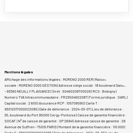
Mentions légales
Affichage des informations légales : MORENO 2000 RER | Raison
sociale : MORENO 2000 GESTION | Adresse siège social : 18 boulevard Gallieni
- 93360 NEUILLY PLAISANCE | Siret : 50460208700026 | RCS : Bobigny |
Numero TVA Intracommunautaire : FR23504602087 | Forme juridique : SARL |
Capital social : 2 600 | Assurance RCP : 105708080 |
Carte T :
93012017000022095 | Date de délivrance : 2024-03-07 | Lieu de délivrance :
35, boulevard du Port 95000 Cergy-Pontoise | Caisse de garantie financière :
SOCAF. | N° de caisse de garantie : SP 26941 | Adresse caisse de garantie : 26
Avenue de Suffren - 75015 PARIS | Montant de la garantie financière : 110 000 |
Carte G : 93012017000022095 | Date de délivrance : 2024-03-07 | Lieu de