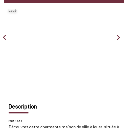
Nous Rejoindre
Loué
BIENS VENDUS
EXTRANET
Espace Bailleur
Espace Locataire
Description
Réf : 437
Découvrez cette charmante maison de ville à louer, située à