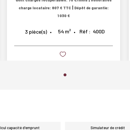
dont charges récupérables: 70 €/mois
Honoraires
|
charge locataire: 807 € TTC
Dépôt de garantie:
1 030 €
54
m²
Réf :
400D
3
pièce(s)
lcul capacité d'emprunt
Simulateur de crédit