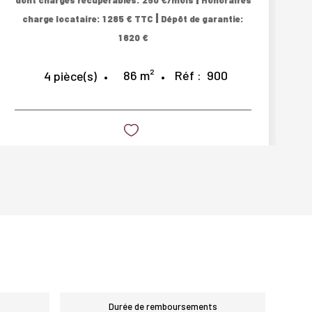
dont charges récupérables: 250 €/mois
Honoraires
|
charge locataire: 1 285 € TTC
Dépôt de garantie:
1 620 €
86
m²
Réf :
900
4
pièce(s)
Durée de remboursements