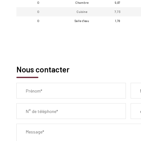
0
Chambre
9,87
0
Cuisine
7,73
0
Salle d'eau
1,78
Nous contacter
Prénom*
N° de téléphone*
Message*