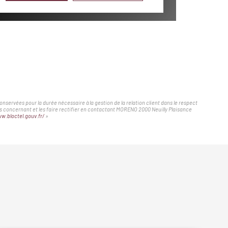
servées pour la durée nécessaire à la gestion de la relation client dans le respect
ous concernant et les faire rectifier en contactant MORENO 2000 Neuilly Plaisance
w.bloctel.gouv.fr/
»