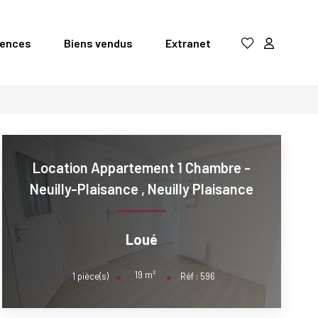
gences
Biens vendus
Extranet
Location Appartement 1 Chambre -
Neuilly-Plaisance
,
Neuilly Plaisance
Loué
19
m²
1
pièce(s)
Réf :
596