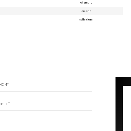
chambre
cuisine
salle d'eau
NOM*
email*