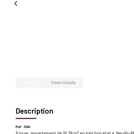
Photos
Visite Virtuelle
Description
Réf : 596
À louer, appartement de 19,38 m² en très bon état à Neuilly