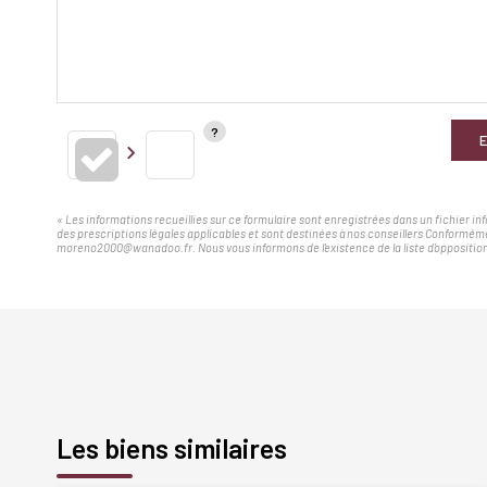
E
« Les informations recueillies sur ce formulaire sont enregistrées dans un fichier i
des prescriptions légales applicables et sont destinées à nos conseillers Conforméme
moreno2000@wanadoo.fr. Nous vous informons de l'existence de la liste d'opposition 
Les biens similaires