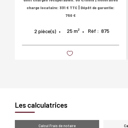
dont charges récupérables: 50 €/mois
Honoraires
|
charge locataire: 331 € TTC
Dépôt de garantie:
750 €
25
m²
Réf :
875
2
pièce(s)
Les calculatrices
Calcul Frais de notaire
Ca