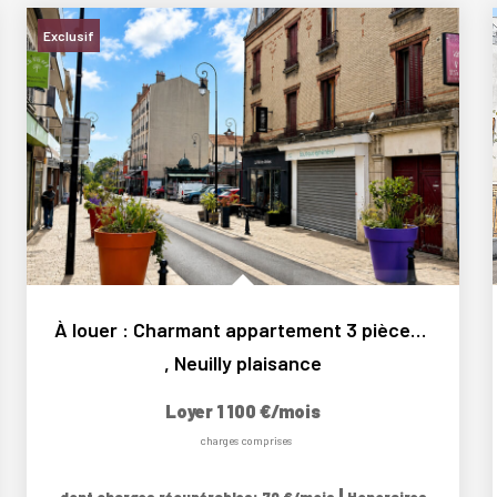
Exclusif
À louer : Charmant appartement 3 pièces calme au...
,
Neuilly plaisance
Loyer 1 100 €/mois
charges comprises
|