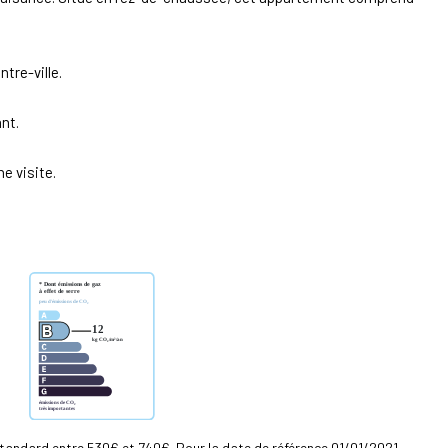
tre-ville.
nt.
e visite.
tandard entre 530€ et 740€. Pour la date de référence 01/01/2021.