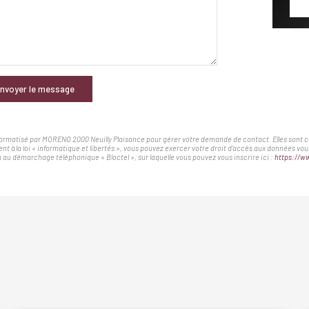
nvoyer le message
nformatisé par MORENO 2000 Neuilly Plaisance pour gérer votre demande de contact. Elles sont con
nt à la loi « informatique et libertés », vous pouvez exercer votre droit d'accès aux données v
au démarchage téléphonique « Bloctel », sur laquelle vous pouvez vous inscrire ici :
https://ww