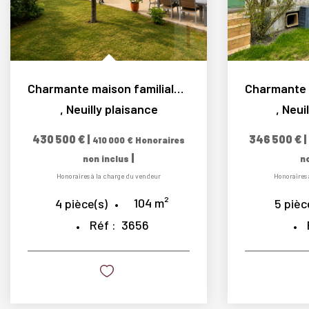
Charmante maison familiale de 4 pièces au Village de...
,
Neuilly plaisance
,
Neui
430 500 €
|
346 500 €
|
410 000 €
Honoraires
|
non inclus
n
Honoraires à la charge du vendeur
Honoraires 
104
m²
4
pièce(s)
5
pièc
Réf :
3656