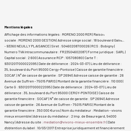
Mentions légales
Affichage des informations légales : MORENO 2000 RER | Raison
sociale : MORENO 2000 GESTION | Adresse siège social : 18 boulevard Gallieni
- 93360 NEUILLY PLAISANCE | Siret : 50460208700026 | RCS : Bobigny |
Numero TVA Intracommunautaire : FR23504602087 | Forme juridique : SARL |
Capital social : 2 600 | Assurance RCP : 105708080 |
Carte T :
93012017000022095 | Date de délivrance : 2024-03-07 | Lieu de délivrance :
35, boulevard du Port 95000 Cergy-Pontoise | Caisse de garantie financière :
SOCAF. | N° de caisse de garantie : SP 26941 | Adresse caisse de garantie : 26
Avenue de Suffren - 75015 PARIS | Montant de la garantie financière : 110 000 |
Carte G : 93012017000022095 | Date de délivrance : 2024-03-07 | Lieu de
délivrance : 35, boulevard du Port 95000 CERGY-PONTOISE | Caisse de
garantie financière : SOCAF | N° de caisse de garantie : SP 26941 | Adresse
caisse de garantie : 26 Avenue de Suffren - 75015 PARIS | Montant de la
garantie financière : 350 000 €uros | Nom du médiateur : Médiation - vivons
mieux ensemble | Adresse du médiateur : 2 Imp. de Beauregard, 54000
Nancy | Adresse du site :
mediation@vivons-mieux-ensemble.fr
| Date
d'obtention du label : 10/03/2017
Entreprise juridiquement et financièrement