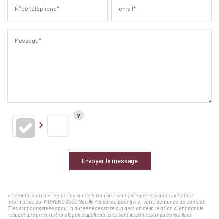
N° de téléphone*
email*
Message*
Envoyer le message
« Les informations recueillies sur ce formulaire sont enregistrées dans un fichier
informatisé par MORENO 2000 Neuilly Plaisance pour gérer votre demande de contact.
Elles sont conservées pour la durée nécessaire à la gestion de la relation client dans le
respect des prescriptions légales applicables et sont destinées à nos conseillers