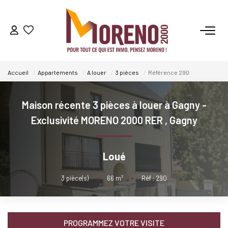
VENTES
Accueil
Appartements
A louer
3 pièces
Référence 290
LOCATIONS
Maison récente 3 pièces à louer à Gagny -
GESTION
Exclusivité MORENO 2000 RER
,
Gagny
ESTIMATION
Loué
NOS AGENCES
3
pièce(s)
•
66
m²
•
Réf : 290
Qui Sommes-Nous ?
Notre Équipe
PROGRAMMEZ VOTRE VISITE