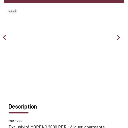
Nous Rejoindre
Loué
BIENS VENDUS
EXTRANET
Espace Bailleur
Espace Locataire
Description
Réf : 290
Exclusivité MORENO 2000 RER : À louer, charmante