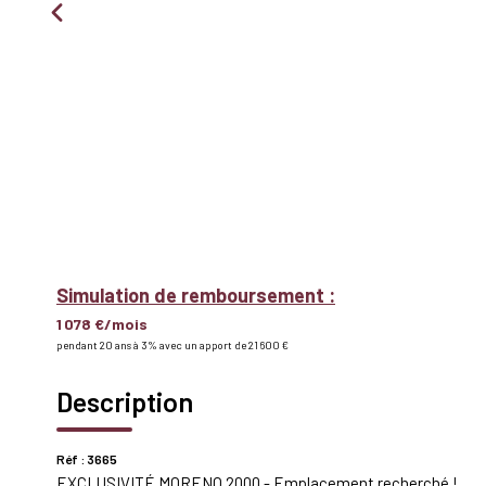
Simulation de remboursement :
1 078 €/mois
pendant 20 ans à 3% avec un apport de 21 600 €
Description
Réf : 3665
EXCLUSIVITÉ MORENO 2000 - Emplacement recherché !