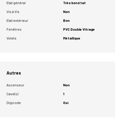
Etat général
Très bon état
Vis à Vis
Non
Etat extérieur
Bon
Fenêtres
PVC Double Vitrage
Volets
Métallique
Autres
Ascenseur
Non
Cave(s)
1
Digicode
Oui