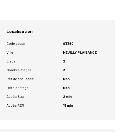
Localisation
Code postal
93360
Ville
NEUILLY PLAISANCE
Etage
2
Nombre étages
3
Rez de chaussée
Non
Dernier Etage
Non
Accès Bus
2 min
Accès RER
15 min