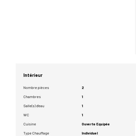
Intérieur
Nombre pièces
2
Chambres
1
Salle(s) d'eau
1
WC
1
Cuisine
Ouverte Equipée
Type Chauffage
Individuel