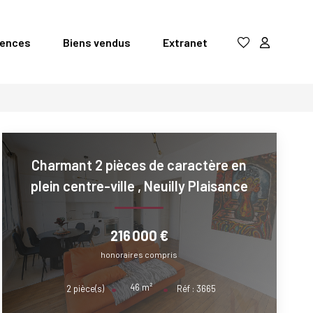
gences
Biens vendus
Extranet
Charmant 2 pièces de caractère en
plein centre-ville
,
Neuilly Plaisance
216 000 €
honoraires compris
46
m²
2
pièce(s)
Réf :
3665