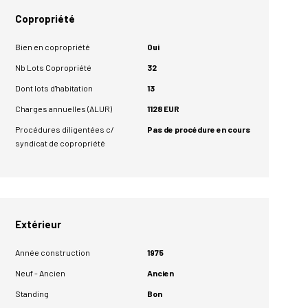
Copropriété
Bien en copropriété
Oui
Nb Lots Copropriété
32
Dont lots d'habitation
13
Charges annuelles (ALUR)
1128 EUR
Procédures diligentées c/
Pas de procédure en cours
syndicat de copropriété
Extérieur
Année construction
1975
Neuf - Ancien
Ancien
Standing
Bon