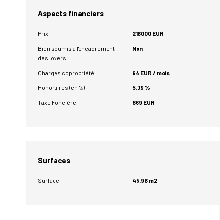
Aspects financiers
Prix
216000 EUR
Bien soumis à l'encadrement
Non
des loyers
Charges copropriété
94 EUR / mois
Honoraires (en %)
5.09 %
Taxe Foncière
869 EUR
Surfaces
Surface
45.96 m2