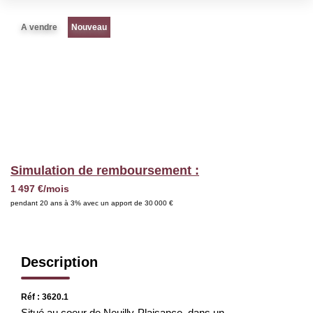
Nous Rejoindre
A vendre
Nouveau
BIENS VENDUS
EXTRANET
Espace Bailleur
Espace Locataire
Simulation de remboursement :
1 497 €/mois
pendant 20 ans à 3% avec un apport de 30 000 €
Description
Réf : 3620.1
Situé au coeur de Neuilly-Plaisance, dans un