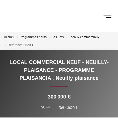
VENTES
Accueil
Programmes neufs
Les Lots
Locaux commerciaux
LOCATIONS
Référence 3620.1
GESTION
LOCAL COMMERCIAL NEUF - NEUILLY-
PLAISANCE - PROGRAMME
ESTIMATION
PLAISANCIA
,
Neuilly plaisance
NOS AGENCES
300 000 €
Qui Sommes-Nous ?
98
m²
•
Réf : 3620.1
Notre Équipe