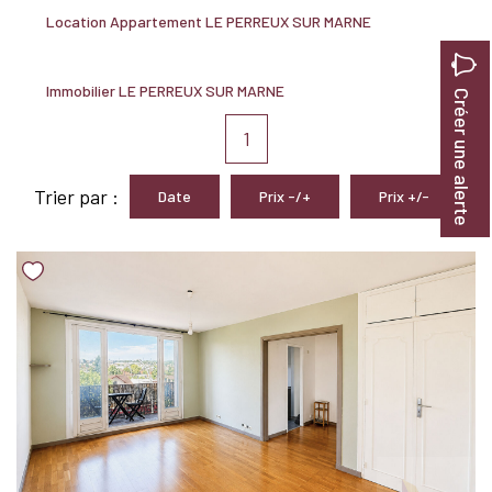
Nous Rejoindre
Location Appartement LE PERREUX SUR MARNE
Immobilier LE PERREUX SUR MARNE
BIENS VENDUS
Créer une alerte
1
EXTRANET
Trier par :
Date
Prix -/+
Prix +/-
Espace Bailleur
Espace Locataire