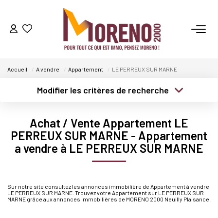
VENTES
Accueil
A vendre
Appartement
LE PERREUX SUR MARNE
LOCATIONS
Modifier les critères de recherche
Type de transaction
Localisation
GESTION
Acheter
Localisation
Achat / Vente Appartement LE
Type de bien
Sélectionnez...
Surface min
PERREUX SUR MARNE - Appartement
ESTIMATION
a vendre à LE PERREUX SUR MARNE
Plus de critères
Budget max
NOS AGENCES
Créer une alerte
Sur notre site consultez les annonces immobilière de Appartement à vendre
Qui Sommes-Nous ?
LE PERREUX SUR MARNE. Trouvez votre Appartement sur LE PERREUX SUR
MARNE grâce aux annonces immobilières de MORENO 2000 Neuilly Plaisance.
Notre Équipe