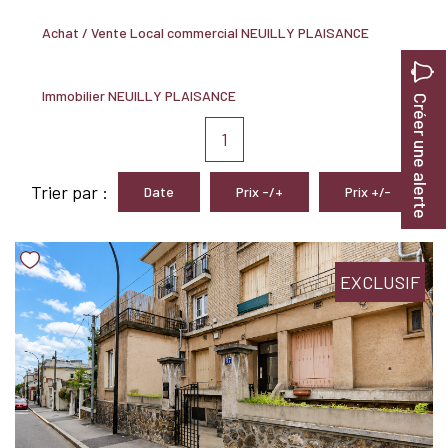
Nous Rejoindre
Achat / Vente Local commercial NEUILLY PLAISANCE
BIENS VENDUS
Immobilier NEUILLY PLAISANCE
Créer une alerte
1
EXTRANET
Trier par :
Date
Prix -/+
Prix +/-
Espace Bailleur
Espace Locataire
EXCLUSIF