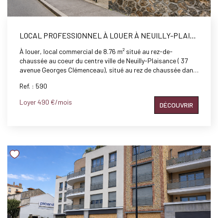
LOCAL PROFESSIONNEL À LOUER À NEUILLY-PLAISANCE - RÉF 590
À louer, local commercial de 8.76 m² situé au rez-de-
chaussée au coeur du centre ville de Neuilly-Plaisance ( 37
avenue Georges Clémenceau), situé au rez de chaussée dans
un cabinet pluridisciplinaire, un local professionnel avec point
Ref. : 590
d'eau. Une salle d'attente, cuisine et WC à usage commun.
Pour plus d'informations, contactez l'agence Moreno 2000
Loyer 490 €/mois
DÉCOUVRIR
RER.