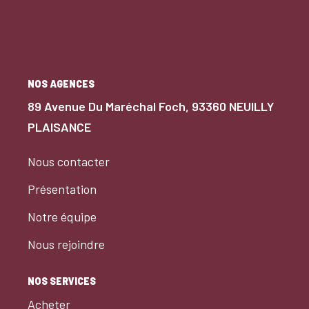
secteur central et recherché de Neuilly-Plaisance.
Contactez-nous dès maintenant pour connaître les
conditions de location et organiser une visite.
NOS AGENCES
89 Avenue Du Maréchal Foch, 93360 NEUILLY
PLAISANCE
Nous contacter
Présentation
Notre équipe
Nous rejoindre
NOS SERVICES
Acheter