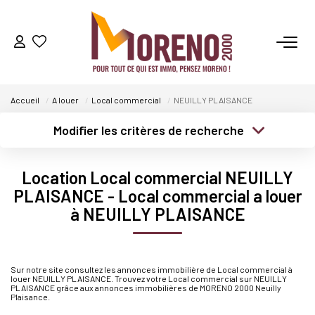
VENTES
Accueil
A louer
Local commercial
NEUILLY PLAISANCE
LOCATIONS
Modifier les critères de recherche
Type de transaction
Localisation
GESTION
Acheter
Localisation
Location Local commercial NEUILLY
Type de bien
Sélectionnez...
Surface min
PLAISANCE - Local commercial a louer
ESTIMATION
à NEUILLY PLAISANCE
Plus de critères
Budget max
NOS AGENCES
Créer une alerte
Sur notre site consultez les annonces immobilière de Local commercial à
Qui Sommes-Nous ?
louer NEUILLY PLAISANCE. Trouvez votre Local commercial sur NEUILLY
PLAISANCE grâce aux annonces immobilières de MORENO 2000 Neuilly
Plaisance.
Notre Équipe