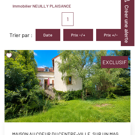
Nous Rejoindre
Immobilier NEUILLY PLAISANCE
Créer une alerte
1
BIENS VENDUS
Trier par :
Date
Prix -/+
Prix +/-
EXTRANET
Espace Bailleur
EXCLUSIF
Espace Locataire
MAISON AU COEUR DU CENTRE-VILLE, SUR UN MAGNIFIQUE TERRAIN ARBORÉ DE 824 M².