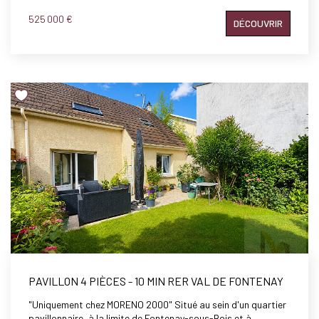
excellent état général, ses volumes généreux et la qualité de
525 000 €
DÉCOUVRIR
ses prestations. Au rez-de-chaussée, elle offre une entrée,
un spacieux séjour donnant de plain-pied sur la terrasse et le
jardin, une cuisine ouverte entièrement équipée, un
dégagement, une chambre, une salle d'eau ainsi que des WC
séparés. À l'étage, un palier desservant trois chambres,
dont une avec sa salle d'eau privative, une salle de bains, des
WC indépendants ainsi qu'un dressing. Au deuxième étage,
une grande chambre supplémentaire complète l'ensemble. À
l'extérieur, la propriété bénéficie d'un agréable jardin arboré
entourant la maison, agrémenté d'un abri de jardin, ainsi que
de deux belles terrasses parfaitement exposées, idéales
pour profiter des beaux jours. Un garage ainsi qu'un
emplacement de stationnement sur la parcelle viennent
compléter les prestations de ce bien. Côté confort, la
maison dispose d'équipements de qualité : volets récents en
aluminium, avec stores roulants électriques ,VMC, ainsi
qu'une prise dédiée à la recharge d'un véhicule électrique. À
noter : la maison est située au sein d'un lotissement soumis
au régime de la copropriété.
PAVILLON 4 PIÈCES - 10 MIN RER VAL DE FONTENAY
"Uniquement chez MORENO 2000" Situé au sein d'un quartier
pavillonnaire, à la limite de Fontenay-sous-Bois et à