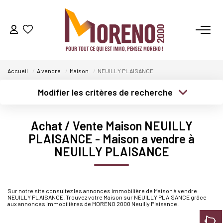
VENTES
Accueil
A vendre
Maison
NEUILLY PLAISANCE
LOCATIONS
Modifier les critères de recherche
Type de transaction
Localisation
GESTION
Acheter
Localisation
Achat / Vente Maison NEUILLY
Type de bien
Sélectionnez...
Surface min
PLAISANCE - Maison a vendre à
ESTIMATION
NEUILLY PLAISANCE
Plus de critères
Budget max
NOS AGENCES
Créer une alerte
Sur notre site consultez les annonces immobilière de Maison à vendre
Qui Sommes-Nous ?
NEUILLY PLAISANCE. Trouvez votre Maison sur NEUILLY PLAISANCE grâce
aux annonces immobilières de MORENO 2000 Neuilly Plaisance.
Notre Équipe