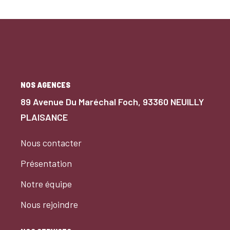
bureau idéal pour le télétravail, ainsi qu'un grenier offrant un
potentiel supplémentaire. Un sous-sol entièrement isolé
complète ce bien, comprenant un garage, un atelier et une
buanderie.. Côté confort, la maison bénéficie d'une bonne
performance énergétique (classe C), d'une pompe à chaleur
et d'un assainissement conforme. Atout majeur : un
magnifique jardin arboré, sans vis-à-vis, véritable havre de
paix.
NOS AGENCES
89 Avenue Du Maréchal Foch, 93360 NEUILLY
PLAISANCE
Nous contacter
Présentation
Notre équipe
Nous rejoindre