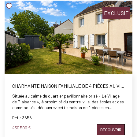
d'aménagement. Copropriété de sol avec une autre maison
sans charges ni syndic.
EXCLUSIF
CHARMANTE MAISON FAMILIALE DE 4 PIÈCES AU VILLAGE DE PLAISANCE
Située au calme du quartier pavillonnaire prisé « Le Village
de Plaisance », à proximité du centre-ville, des écoles et des
commodités, découvrez cette maison de 4 pièces en
excellent état, édifiée en 1987 sur une parcelle de 246 m². Elle
Ref. : 3656
se compose, au rez-de-chaussée, d'une entrée, d'une cuisine
moderne indépendante entièrement équipée, d'un séjour
430 500 €
DÉCOUVRIR
avec cheminée à insert ouvrant de plain-pied sur la terrasse
et le jardin, d'une salle à manger ainsi que de WC séparés. À