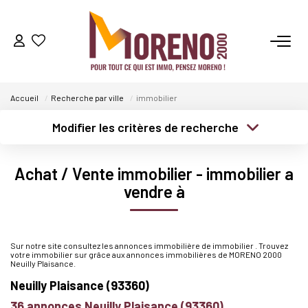
VENTES
Accueil
Recherche par ville
immobilier
LOCATIONS
Modifier les critères de recherche
GESTION
Localisation
Type de transaction
Surface min
Achat / Vente immobilier - immobilier a
Type de bien
vendre à
ESTIMATION
Plus de critères
Budget max
Créer une alerte
NOS AGENCES
Sur notre site consultez les annonces immobilière de immobilier . Trouvez
votre immobilier sur grâce aux annonces immobilières de MORENO 2000
Qui Sommes-Nous ?
Neuilly Plaisance.
Neuilly Plaisance (93360)
Notre Équipe
36 annonces Neuilly Plaisance (93360)